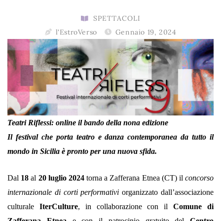
SPETTACOLI
l'EstroVerso
Gennaio 19, 2024
Teatri Riflessi:
o
nline il bando della nona edizione
Il festival che porta teatro e danza contemporanea da tutto il
mondo in Sicilia è pronto per una nuova sfida.
Dal
18
al
20 luglio 2024
torna a Zafferana Etnea (CT) il
concorso
internazionale di corti performativi
organizzato dall’associazione
culturale
IterCulture
, in collaborazione con il
Comune di
Zafferana Etnea
e con il patrocinio gratuito del
Centro