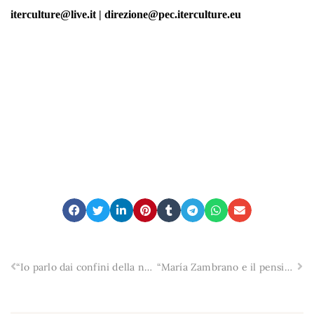
iterculture@live.it | direzione@pec.iterculture.eu
“Io parlo dai confini della notte” di Forugh Farrokhzad. Il curatore, Domenico Ingenito: “è una poetessa del futuro”.
“María Zambrano e il pensiero dell’Occidente”. L’intervista all’autore Lorenzo Marotta.