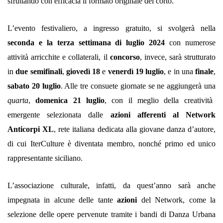
sfruttando con efficacia il formato originale del corto.
L’evento festivaliero, a ingresso gratuito, si svolgerà nella
seconda e la terza settimana di luglio 2024
con numerose
attività arricchite e collaterali, il
concorso
, invece, sarà strutturato
in
due semifinali
,
giovedì 18
e
venerdì 19 luglio
, e in una
finale
,
sabato 20 luglio
. Alle tre consuete giornate se ne aggiungerà una
quarta
,
domenica 21 luglio
, con il meglio della creatività
emergente selezionata dalle
azioni afferenti al Network
Anticorpi XL
, rete italiana dedicata alla giovane danza d’autore,
di cui IterCulture è diventata membro, nonché primo ed unico
rappresentante siciliano.
L’associazione culturale, infatti, da quest’anno sarà anche
impegnata in alcune delle tante
azioni
del Network, come la
selezione delle opere pervenute tramite i bandi di
Danza Urbana