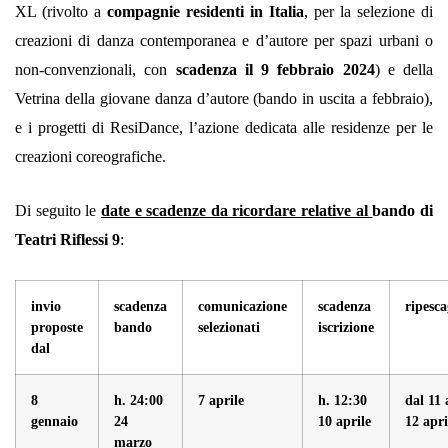
XL
(rivolto a
compagnie residenti in Italia
, per la selezione di
creazioni di danza contemporanea e d’autore per spazi urbani o
non-convenzionali, con
scadenza il 9 febbraio 2024
) e della
Vetrina della giovane danza d’autore
(bando in uscita a febbraio),
e i progetti di
ResiDance
, l’azione dedicata alle residenze per le
creazioni coreografiche.
Di seguito le
date e scadenze da ricordare relative al
bando di
Teatri Riflessi 9
:
invio
scadenza
comunicazione
scadenza
ripesca
proposte
bando
selezionati
iscrizione
dal
8
h. 24:00
7 aprile
h. 12:30
dal 11 
gennaio
24
10 aprile
12 apri
marzo