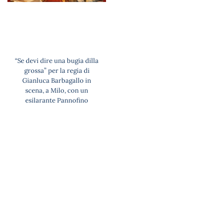
“Se devi dire una bugia dilla
grossa” per la regia di
Gianluca Barbagallo in
scena, a Milo, con un
esilarante Pannofino
Da “Lullaby” ad “Antigone”: il
Segesta Teatro Festival tra
musica, danza e grandi
classici