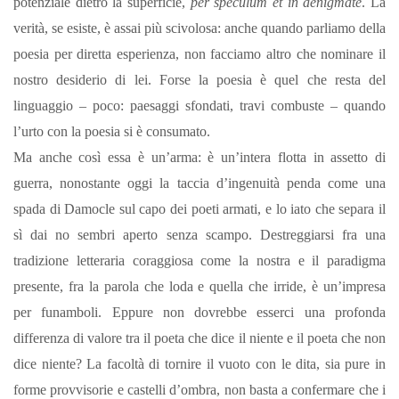
potenziale dietro la superficie,
per speculum et in aenigmate
.
La
verità, se esiste, è assai più scivolosa: anche quando parliamo della
poesia per diretta esperienza, non facciamo altro che nominare il
nostro desiderio di lei. Forse la poesia è quel che resta del
linguaggio – poco: paesaggi sfondati, travi combuste – quando
l’urto con la poesia si è consumato.
Ma anche così essa è un’arma: è un’intera flotta in assetto di
guerra, nonostante oggi la taccia d’ingenuità penda come una
spada di Damocle sul capo dei poeti armati, e lo iato che separa il
sì dai no sembri aperto senza scampo. Destreggiarsi fra una
tradizione letteraria coraggiosa come la nostra e il paradigma
presente, fra la parola che loda e quella che irride, è un’impresa
per funamboli. Eppure non dovrebbe esserci una profonda
differenza di valore tra il poeta che dice il niente e il poeta che non
dice niente? La facoltà di tornire il vuoto con le dita, sia pure in
forme provvisorie e castelli d’ombra, non basta a confermare che i