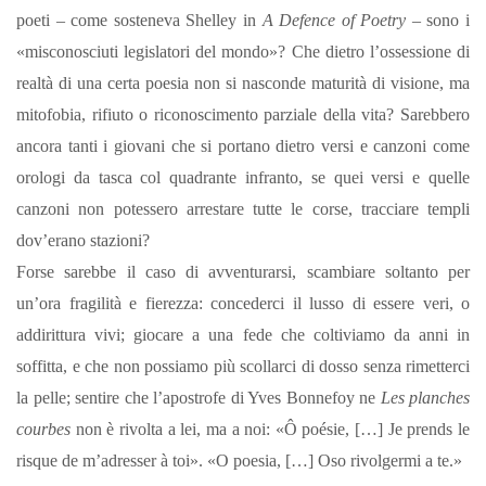
poeti – come sosteneva Shelley in
A Defence of Poetry
– sono i
«misconosciuti legislatori del mondo»? Che dietro l’ossessione di
realtà di una certa poesia non si nasconde maturità di visione, ma
mitofobia, rifiuto o riconoscimento parziale della vita? Sarebbero
ancora tanti i giovani che si portano dietro versi e canzoni come
orologi da tasca col quadrante infranto, se quei versi e quelle
canzoni non potessero arrestare tutte le corse, tracciare templi
dov’erano stazioni?
Forse sarebbe il caso di avventurarsi, scambiare soltanto per
un’ora fragilità e fierezza: concederci il lusso di essere veri, o
addirittura vivi; giocare a una fede che coltiviamo da anni in
soffitta, e che non possiamo più scollarci di dosso senza rimetterci
la pelle; sentire che l’apostrofe di Yves Bonnefoy ne
Les planches
courbes
non è rivolta a lei, ma a noi: «Ô poésie, […] Je prends le
risque de m’adresser à toi». «O poesia, […] Oso rivolgermi a te.»