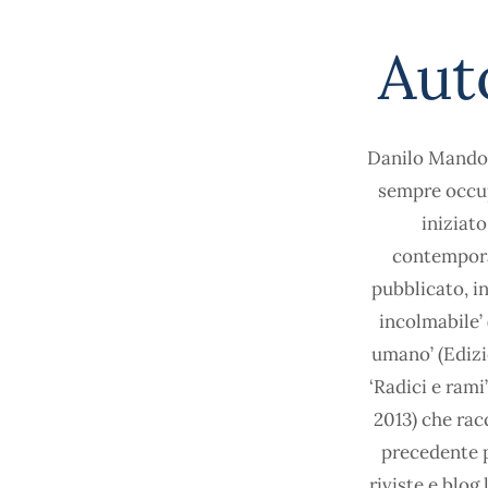
Aut
Danilo Mandoli
sempre occup
iniziato
contempora
pubblicato, in
incolmabile’ 
umano’ (Edizi
‘Radici e rami
2013) che rac
precedente p
riviste e blog