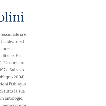
lini
fessionale si è
 ha ideato ed
la poesia
ditrice. Ha
3), ‘Una misura
97), ‘Sul viso
Obliquo 2004),
zioni l’Obliquo
i tutta la sua
in antologie,
 numerosi premi