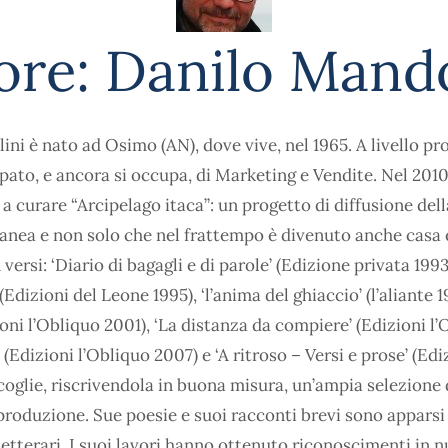
ore:
Danilo Mando
ni è nato ad Osimo (AN), dove vive, nel 1965. A livello pro
ato, e ancora si occupa, di Marketing e Vendite. Nel 2010
 a curare “Arcipelago itaca”: un progetto di diffusione del
nea e non solo che nel frattempo è divenuto anche casa e
 versi: ‘Diario di bagagli e di parole’ (Edizione privata 199
(Edizioni del Leone 1995), ‘l’anima del ghiaccio’ (l’aliante 19
oni l’Obliquo 2001), ‘La distanza da compiere’ (Edizioni l’
’ (Edizioni l’Obliquo 2007) e ‘A ritroso – Versi e prose’ (Edi
coglie, riscrivendola in buona misura, un’ampia selezione d
roduzione. Sue poesie e suoi racconti brevi sono apparsi 
 letterari. I suoi lavori hanno ottenuto riconoscimenti in