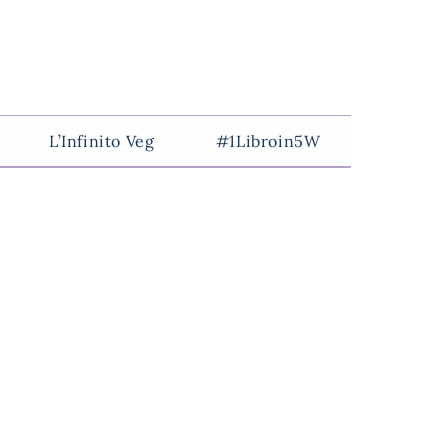
L’Infinito Veg
#1Libroin5W