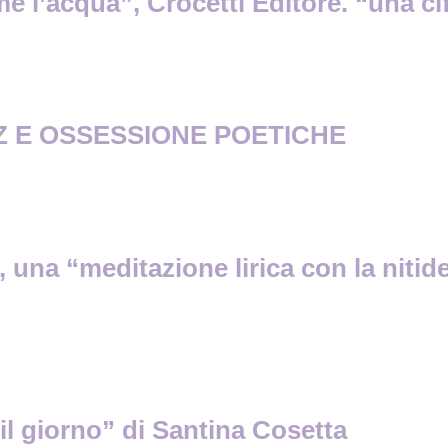
l’acqua”, Crocetti Editore. “una cifra
 E OSSESSIONE POETICHE
una “meditazione lirica con la nitid
il giorno” di Santina Cosetta