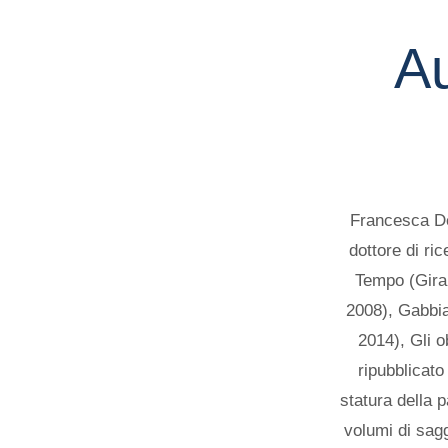
A
Francesca De
dottore di ri
Tempo (Giral
2008), Gabbia
2014), Gli o
ripubblicat
statura della 
volumi di sagg