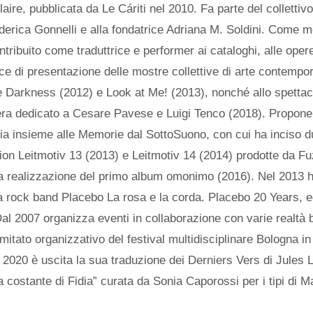
aire, pubblicata da Le Cáriti nel 2010. Fa parte del collettiv
derica Gonnelli e alla fondatrice Adriana M. Soldini. Come m
tribuito come traduttrice e performer ai cataloghi, alle oper
ce di presentazione delle mostre collettive di arte contemp
he Darkness (2012) e Look at Me! (2013), nonché allo spettac
era dedicato a Cesare Pavese e Luigi Tenco (2018). Propone
a insieme alle Memorie dal SottoSuono, con cui ha inciso du
tion Leitmotiv 13 (2013) e Leitmotiv 14 (2014) prodotte da Fu
la realizzazione del primo album omonimo (2016). Nel 2013 h
la rock band Placebo La rosa e la corda. Placebo 20 Years, 
al 2007 organizza eventi in collaborazione con varie realtà 
mitato organizzativo del festival multidisciplinare Bologna in
2020 è uscita la sua traduzione dei Derniers Vers di Jules L
a costante di Fidia” curata da Sonia Caporossi per i tipi di 