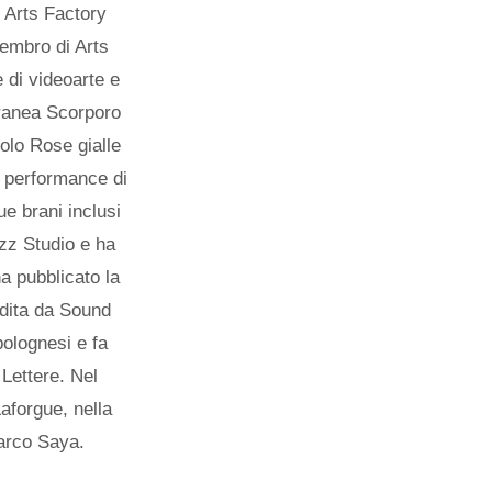
o Arts Factory
embro di Arts
e di videoarte e
oranea Scorporo
olo Rose gialle
 performance di
e brani inclusi
zz Studio e ha
a pubblicato la
edita da Sound
bolognesi e fa
 Lettere. Nel
aforgue, nella
Marco Saya.