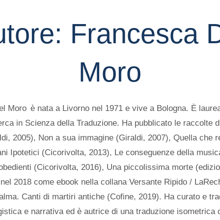
utore:
Francesca D
Moro
l Moro è nata a Livorno nel 1971 e vive a Bologna. È laureat
cerca in Scienza della Traduzione. Ha pubblicato le raccolte d
di, 2005), Non a sua immagine (Giraldi, 2007), Quella che re
ni Ipotetici (Cicorivolta, 2013), Le conseguenze della musica
bbedienti (Cicorivolta, 2016), Una piccolissima morte (edizion
o nel 2018 come ebook nella collana Versante Ripido / LaRec
palma. Canti di martiri antiche (Cofine, 2019). Ha curato e tr
istica e narrativa ed è autrice di una traduzione isometrica 