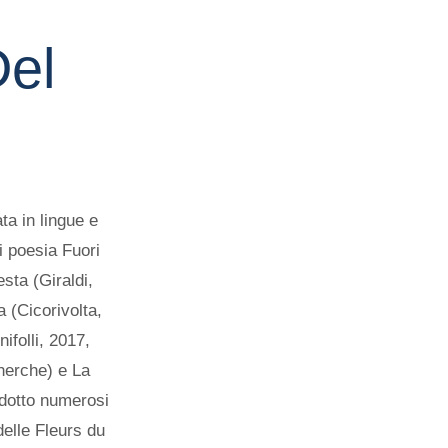
el
a in lingue e
i poesia Fuori
sta (Giraldi,
 (Cicorivolta,
ifolli, 2017,
herche) e La
adotto numerosi
delle Fleurs du