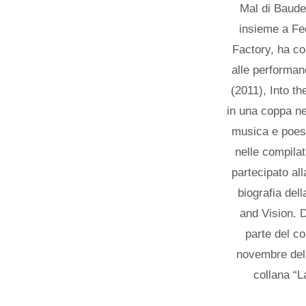
Mal di Baudel
insieme a Fe
Factory, ha con
alle performan
(2011), Into t
in una coppa n
musica e poesi
nelle compila
partecipato al
biografia del
and Vision. D
parte del co
novembre del 
collana “L