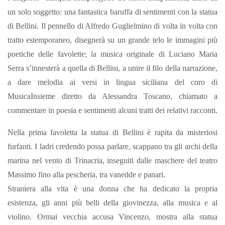
un solo soggetto: una fantastica baruffa di sentimenti con la statua
di Bellini. Il pennello di Alfredo Guglielmino di volta in volta con
tratto estemporaneo, disegnerà su un grande telo le immagini più
poetiche delle favolette; la musica originale di Luciano Maria
Serra s’innesterà a quella di Bellini, a unire il filo della narrazione,
a dare melodia ai versi in lingua siciliana del coro di
MusicaInsieme diretto da Alessandra Toscano, chiamato a
commentare in poesia e sentimenti alcuni tratti dei relativi racconti.
Nella prima favoletta la statua di Bellini è rapita da misteriosi
furfanti. I ladri credendo possa parlare, scappano tra gli archi della
marina nel vento di Trinacria, inseguiti dalle maschere del teatro
Massimo fino alla pescheria, tra vanedde e panari.
Straniera alla vita è una donna che ha dedicato la propria
esistenza, gli anni più belli della giovinezza, alla musica e al
violino. Ormai vecchia accusa Vincenzo, mostra alla statua