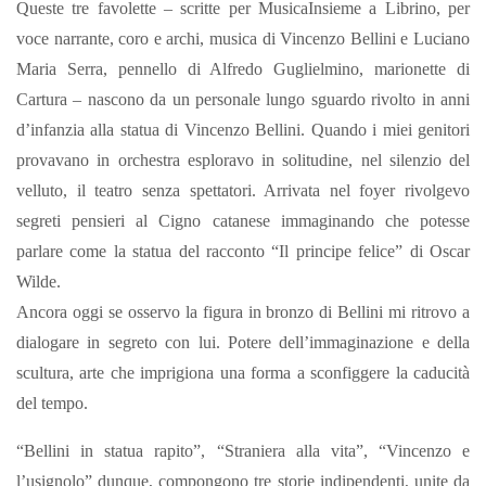
Queste tre favolette – scritte per MusicaInsieme a Librino, per
voce narrante, coro e archi, musica di Vincenzo Bellini e Luciano
Maria Serra, pennello di Alfredo Guglielmino, marionette di
Cartura – nascono da un personale lungo sguardo rivolto in anni
d’infanzia alla statua di Vincenzo Bellini. Quando i miei genitori
provavano in orchestra esploravo in solitudine, nel silenzio del
velluto, il teatro senza spettatori. Arrivata nel foyer rivolgevo
segreti pensieri al Cigno catanese immaginando che potesse
parlare come la statua del racconto “Il principe felice” di Oscar
Wilde.
Ancora oggi se osservo la figura in bronzo di Bellini mi ritrovo a
dialogare in segreto con lui. Potere dell’immaginazione e della
scultura, arte che imprigiona una forma a sconfiggere la caducità
del tempo.
“Bellini in statua rapito”, “Straniera alla vita”, “Vincenzo e
l’usignolo” dunque, compongono tre storie indipendenti, unite da