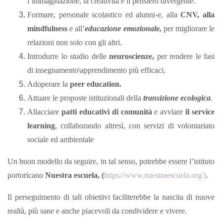
l’immaginazione, la creatività e il pensiero divergente.
Formare, personale scolastico ed alunni-e, alla
CNV, alla
mindfulness
e all’
educazione emozionale,
per migliorare le
relazioni non solo con gli altri.
Introdurre lo studio delle
neuroscienze,
per rendere le fasi
di insegnamento\apprendimento più efficaci.
Adoperare la
peer education.
Attuare le proposte istituzionali della
transizione ecologica
.
Allacciare
patti educativi di comunità
e avviare
il service
learning
, collaborando altresì, con servizi di volontariato
sociale ed ambientale
Un buon modello da seguire, in tal senso, potrebbe essere l’istituto
portoricano
Nuestra escuela,
(
https://www.nuestraescuela.org
/
)
.
Il perseguimento di tali obiettivi faciliterebbe la nascita di nuove
realtà, più sane e anche piacevoli da condividere e vivere.