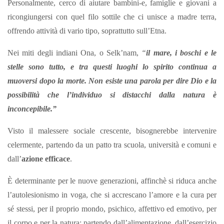
Personalmente, cerco di aiutare bambini-e, famiglie e giovani a
ricongiungersi con quel filo sottile che ci unisce a madre terra,
offrendo attività di vario tipo, soprattutto sull’Etna.
Nei miti degli indiani Ona, o Selk’nam,
“
il mare, i boschi e le
stelle sono tutto, e tra questi luoghi lo spirito continua a
muoversi dopo la morte. Non esiste una parola per dire Dio e la
possibilità che l’individuo si distacchi dalla natura è
inconcepibile.”
Visto il malessere sociale crescente, bisognerebbe intervenire
celermente, partendo da un patto tra scuola, università e comuni e
dall’
azione efficace
.
È determinante per le nuove generazioni, affinchè si riduca anche
l’autolesionismo in voga, che si accrescano l’amore e la cura per
sé stessi, per il proprio mondo, psichico, affettivo ed emotivo, per
il corpo e per la natura; partendo dall’alimentazione, dall’esercizio