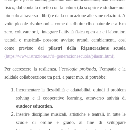
fisico, dal contatto diretto con la natura (da scoprire e studiare non
più solo attraverso i libri) e dalla educazione alle sane relazioni. A
volte piccole rivoluzioni – come distribuire cibo naturale e a Km
zero, coltivare orti, integrare l’attività fisica open air e i laboratori
teatrali e musicali- possono avviare grandi cambiamenti, così
come previsto da
i pilastri della Rigenerazione scuola
(
https://www.istruzione.it/r
i
–
generazion
escuola/pilastri.htm
l
)
,
Per accrescere la resilienza, l’
ecologia profonda,
l’empatia e la
solidale collaborazione tra pari, a parer mio, si potrebbe:
Incrementare la flessibilità e adattabilità, quindi il problem
solving e il cooperative learning, attraverso attività di
outdoor education.
Inserire discipline musicali, artistiche e teatrali, in tutte le
scuole di ordine e grado, al fine di sviluppare