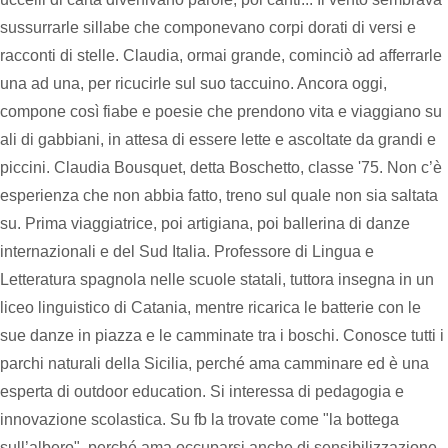
sussurrarle sillabe che componevano corpi dorati di versi e
racconti di stelle. Claudia, ormai grande, cominciò ad afferrarle
una ad una, per ricucirle sul suo taccuino. Ancora oggi,
compone così fiabe e poesie che prendono vita e viaggiano su
ali di gabbiani, in attesa di essere lette e ascoltate da grandi e
piccini. Claudia Bousquet, detta Boschetto, classe '75. Non c’è
esperienza che non abbia fatto, treno sul quale non sia saltata
su. Prima viaggiatrice, poi artigiana, poi ballerina di danze
internazionali e del Sud Italia. Professore di Lingua e
Letteratura spagnola nelle scuole statali, tuttora insegna in un
liceo linguistico di Catania, mentre ricarica le batterie con le
sue danze in piazza e le camminate tra i boschi. Conosce tutti i
parchi naturali della Sicilia, perché ama camminare ed è una
esperta di outdoor education. Si interessa di pedagogia e
innovazione scolastica. Su fb la trovate come "la bottega
sull’albero", perché ama occuparsi anche di sensibilizzazione