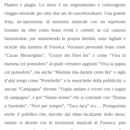
Platters e plagio. Lo show è un originalissimo e coinvolgente
viaggio musicale per oltre due ore di concertocabaret. Una grande
festa, un’operazione di memoria musicale con un repertorio
formato da oltre cento brani rivisti e corretti, in cui canzoni
famosissime, pur mantenendo la propria identità, sono tagliate e
ricucite alla maniera di Frassica. Verranno presentati brani come
“Cacao Meravigliao”, “Grazie dei Fiori bis” o come “Viva la
mamma col pomodoro” al quale verranno aggiunti “Viva la pappa
col pomodoro”, ma anche “Mamma mia dammi cento lire” e sigle
d’altri tempi come “Portobello” o le musichette della pubblicità; e
ancora “Campagna” diventa “Voglio andare a vivere con i cugini
di campagna”, e poi “Siamo donne” che si conclude con “Donna
a Surriento”, “Neri per sempre”, “Tuca tuca” ecc… Protagonista
anche il pubblico che, travolto dal ritmo incalzante dello show,
mentre si diverte con le invenzioni musicali di Frassica, può