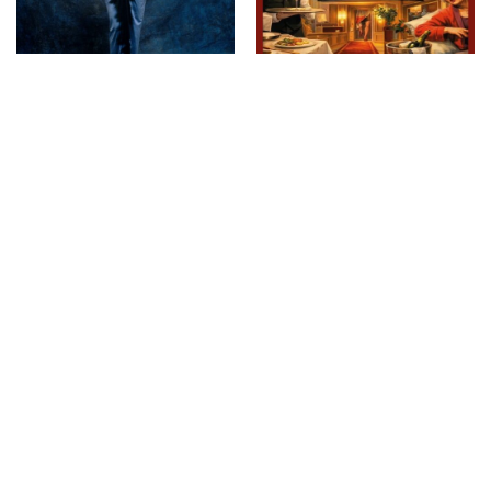
NOEMI annuncia una nuova
“Se devi dire una bugia dilla
data in Sicilia: il 25 settembre
grossa” per la regia di
in concerto a Vicari (PA) in
Gianluca Barbagallo in
attesa di tornare live dal 16
scena, a Milo, con un
agosto
esilarante Pannofino