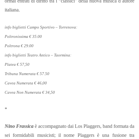
ormai entrati di diritto tra i “classici” della nuova musica d’autore
italiana.
info biglietti Campo Sportivo – Torrenova:
Poltronissima € 35.00
Poltrona € 29.00
info biglietti Teatro Antico – Taormina:
Platea € 57,50
Tribuna Numerata € 57.50
Cavea Numerata € 46,00
Cavea Non Numerata € 34,50
*
Nino Frassica
è accompagnato dai Los Plaggers, band formata da
sei formidabili musicisti; il nome Plaggers è una fusione tra