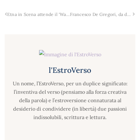
Etna in Scena attende il ‘Warm Up Tour’ di Piero Pelù
Francesco De Gregori, da domani sotto i riflettori siciliani di Zafferana Etnea e Noto
l'EstroVerso
Un nome, l’EstroVerso, per un duplice significato:
l’inventiva del verso (pensiamo alla forza creativa
della parola) e l’estroversione connaturata al
desiderio di condividere (in libertà) due passioni
indissolubili, scrittura e lettura.