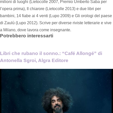
milioni di luoghi (Lietocolle 2007, Premio Umberto Saba per
l’opera prima), Il chiarore (Lietocolle 2013) e due libri per
bambini, 14 ﬁabe ai 4 venti (Lupo 2009) e Gli orologi del paese
di Zaulù (Lupo 2012). Scrive per diverse riviste letterarie e vive
a Milano, dove lavora come insegnante.
Potrebbero interessarti
Libri che rubano il sonno.: “Café Allongé” di
Antonella Sgroi, Algra Editore