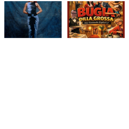
NOEMI annuncia una nuova
“Se devi dire una bugia dilla
data in Sicilia: il 25 settembre
grossa” per la regia di
in concerto a Vicari (PA) in
Gianluca Barbagallo in
attesa di tornare live dal 16
scena, a Milo, con un
agosto
esilarante Pannofino