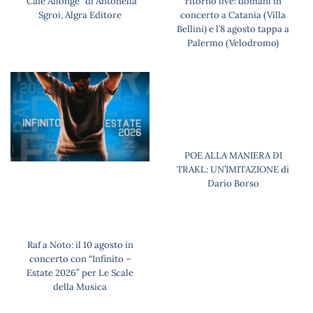
“Café Allongé” di Antonella
ritorno live: domani in
Sgroi, Algra Editore
concerto a Catania (Villa
Bellini) e l’8 agosto tappa a
Palermo (Velodromo)
POE ALLA MANIERA DI
TRAKL: UN’IMITAZIONE di
Dario Borso
Raf a Noto: il 10 agosto in
concerto con “Infinito –
Estate 2026” per Le Scale
della Musica