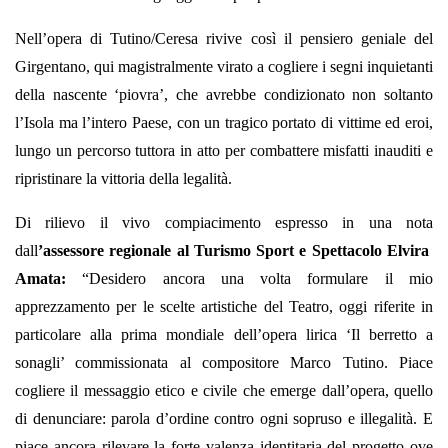
Nell’opera di Tutino/Ceresa rivive così il pensiero geniale del
Girgentano, qui magistralmente virato a cogliere i segni inquietanti
della nascente ‘piovra’, che avrebbe condizionato non soltanto
l’Isola ma l’intero Paese, con un tragico portato di vittime ed eroi,
lungo un percorso tuttora in atto per combattere misfatti inauditi e
ripristinare la vittoria della legalità.
Di rilievo il vivo compiacimento espresso in una nota
dall
’assessore regionale al Turismo Sport e Spettacolo Elvira
Amata:
“Desidero ancora una volta formulare il mio
apprezzamento per le scelte artistiche del Teatro, oggi riferite in
particolare alla prima mondiale dell’opera lirica ‘Il berretto a
sonagli’ commissionata al compositore Marco Tutino. Piace
cogliere il messaggio etico e civile che emerge dall’opera, quello
di denunciare: parola d’ordine contro ogni sopruso e illegalità. E
piace ancora rilevare la forte valenza identitaria del progetto ove