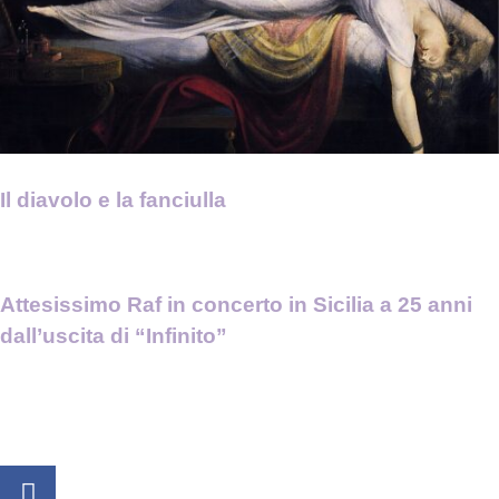
Il diavolo e la fanciulla
Attesissimo Raf in concerto in Sicilia a 25 anni
dall’uscita di “Infinito”