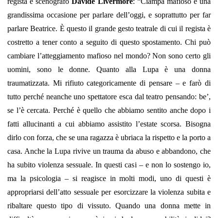
regista è scenografo
Davide Livermore
: “Ciampa mafioso è una
grandissima occasione per parlare dell’oggi, e soprattutto per far
parlare Beatrice. È questo il grande gesto teatrale di cui il regista è
costretto a tener conto a seguito di questo spostamento. Chi può
cambiare l’atteggiamento mafioso nel mondo? Non sono certo gli
uomini, sono le donne. Quanto alla Lupa è una donna
traumatizzata. Mi rifiuto categoricamente di pensare – e farò di
tutto perché neanche uno spettatore esca dal teatro pensando: be’,
se l’è cercata. Perché è quello che abbiamo sentito anche dopo i
fatti allucinanti a cui abbiamo assistito l’estate scorsa. Bisogna
dirlo con forza, che se una ragazza è ubriaca la rispetto e la porto a
casa. Anche la Lupa rivive un trauma da abuso e abbandono, che
ha subito violenza sessuale. In questi casi – e non lo sostengo io,
ma la psicologia – si reagisce in molti modi, uno di questi è
appropriarsi dell’atto sessuale per esorcizzare la violenza subita e
ribaltare questo tipo di vissuto. Quando una donna mette in