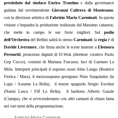
presieduto dal sindaco Enrico Trantino
e dalla governance
guidata dal sovrintendente
Giovanni Cultrera di Montesano
,
con la direzione artistica di
Fabrizio Maria Carminati
. In questa
visione s’inquadra la produzione realizzata dal Massimo catanese,
che mette in campo le sue forze migliori. Sul
podio
dell’Orchestra
del Bellini salirà lo stesso
Carminati
; la
regia
è di
Davide
Livermore
, che firma anche le scene insieme a
Eleonora
Peronetti
; proiezioni digitali di D-Wok (direttore creativo Paolo
Gep Cucco), costumi di Mariana Fracasso, luci di Gaetano La
Mela. Interpreti principali il soprano russo Irina Lungu (Beatrice
Fiorica / Mara), il mezzosoprano georgiano Nino Surguladze (la
Lupa / Assunta La Bella), il tenore spagnolo Sergio Escobar
(Nanni Lasca / Fifì La Bella), il baritono Alberto Gazale
(Ciampa), che si avvicenderanno con altri cantanti di chiara fama
nei vari turni della programmazione.
Fabrizio Maria Carminati