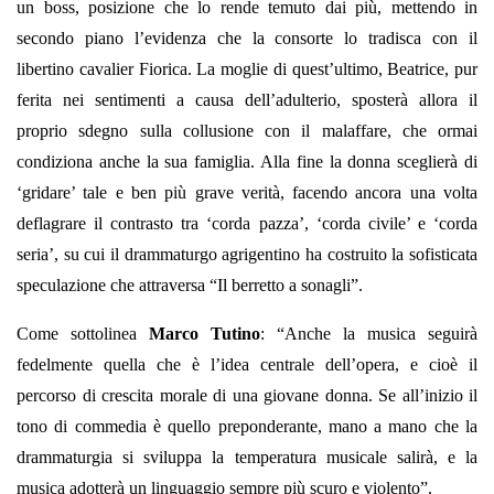
un boss, posizione che lo rende temuto dai più, mettendo in
secondo piano l’evidenza che la consorte lo tradisca con il
libertino cavalier Fiorica. La moglie di quest’ultimo, Beatrice, pur
ferita nei sentimenti a causa dell’adulterio, sposterà allora il
proprio sdegno sulla collusione con il malaffare, che ormai
condiziona anche la sua famiglia. Alla fine la donna sceglierà di
‘gridare’ tale e ben più grave verità, facendo ancora una volta
deflagrare il contrasto tra ‘corda pazza’, ‘corda civile’ e ‘corda
seria’, su cui il drammaturgo agrigentino ha costruito la sofisticata
speculazione che attraversa “Il berretto a sonagli”.
Come sottolinea
Marco Tutino
: “Anche la musica seguirà
fedelmente quella che è l’idea centrale dell’opera, e cioè il
percorso di crescita morale di una giovane donna. Se all’inizio il
tono di commedia è quello preponderante, mano a mano che la
drammaturgia si sviluppa la temperatura musicale salirà, e la
musica adotterà un linguaggio sempre più scuro e violento”.