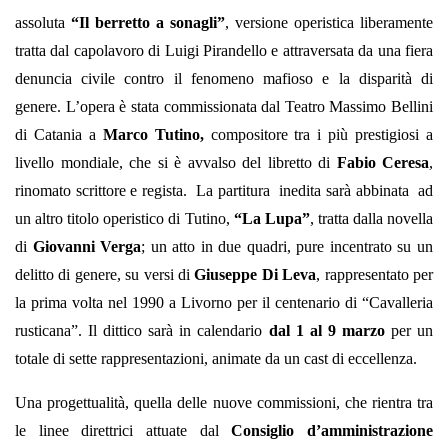
assoluta
“Il berretto a sonagli”
, versione operistica liberamente
tratta dal capolavoro di Luigi Pirandello e attraversata da una fiera
denuncia civile contro il fenomeno mafioso e la disparità di
genere. L’opera è stata commissionata dal Teatro Massimo Bellini
di Catania a
Marco Tutino,
compositore tra i più prestigiosi a
livello mondiale, che si è avvalso del libretto di
Fabio Ceresa
,
rinomato scrittore e regista. La partitura inedita sarà abbinata ad
un altro titolo operistico di Tutino,
“La Lupa”
, tratta dalla novella
di
Giovanni Verga
; un atto in due quadri, pure incentrato su un
delitto di genere, su versi di
Giuseppe Di Leva
, rappresentato per
la prima volta nel 1990 a Livorno per il centenario di “Cavalleria
rusticana”. Il dittico sarà in calendario
dal 1 al 9 marzo
per un
totale di sette rappresentazioni, animate da un cast di eccellenza.
Una progettualità, quella delle nuove commissioni, che rientra tra
le linee direttrici attuate dal
Consiglio d’amministrazione