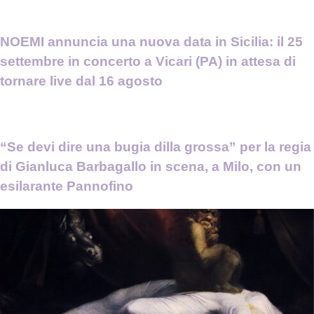
NOEMI annuncia una nuova data in Sicilia: il 25
settembre in concerto a Vicari (PA) in attesa di
tornare live dal 16 agosto
“Se devi dire una bugia dilla grossa” per la regia
di Gianluca Barbagallo in scena, a Milo, con un
esilarante Pannofino