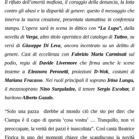
Il rifiuto dell’omertà mafiosa, il coraggio della denuncia, la lotta
contro gli abusi e la disparità di genere: questo il messaggio che
innerva la nuova creazione, presentata stamattina in conferenza
stampa. L’opera sarà in scena in dittico con
“La Lupa”,
dalla
novella di
Verga
, altro titolo operistico del catalogo di
Tutino
, su
versi di
Giuseppe Di Leva
, ancora incentrato su un delitto di
genere. Cast di eccellenza con
Fabrizio Maria Carminati
sul
podio, regia di
Davide Livermore
che firma anche le scene
insieme a
Eleonora Peronetti
, proiezioni
D-Wok
, costumi di
Mariana Fracasso
. Nei ruoli principali il soprano
Irina Lungu,
il mezzosoprano
Nino Surguladze,
il tenore
Sergio Escobar,
il
baritono
Alberto Gazale.
“Solo una pazza direbbe al mondo ciò che sto per dire: che
Ciampa è il capo di questa ‘cosa vostra’ … Tranquillo, non vi
preoccupate, la verità dei pazzi è inascoltata”. Così canta Beatrice
Fiorica in uno dei momenti chiave che scandiscono la novità