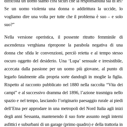
difficoltà un uomo siamo così sicuri che la responsabilità sia di lei?
Se un uomo violenta una donna o addirittura la uccide, lo
vogliamo dire una volta per tutte che il problema è suo – e solo
suo?”
Nella versione operistica, il possente ritratto femminile di
ascendenza verghiana ripropone la parabola negativa di una
donna che sfida le convenzioni, perciò reietta e al tempo stesso
oscuro oggetto del desiderio. Una ‘Lupa’ sensuale e irresistibile,
accecata dalla passione per un uomo più giovane, al punto di
legarlo fatalmente alla propria sorte dandogli in moglie la figlia.
Rispetto al racconto pubblicato nel 1880 nella raccolta “Vita dei
campi” e al successivo dramma del 1896, l’azione trasmigra nello
spazio e nel tempo, lasciando l’originario paesaggio rurale ai piedi
dell’Etna per approdare in una metropoli del Nord Italia agli inizi
degli anni Sessanta, mantenendo il suo forte assunto negli interni
asfittici e suburbani di un garage (primo quadro) e della trattoria in