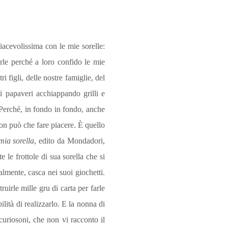
iacevolissima con le mie sorelle:
rle perché a loro confido le mie
 figli, delle nostre famiglie, del
i papaveri acchiappando grilli e
. Perché, in fondo in fondo, anche
 non può che fare piacere. È quello
mia sorella
, edito da Mondadori,
e le frottole di sua sorella che si
almente, casca nei suoi giochetti.
irle mille gru di carta per farle
ità di realizzarlo. E la nonna di
curiosoni, che non vi racconto il