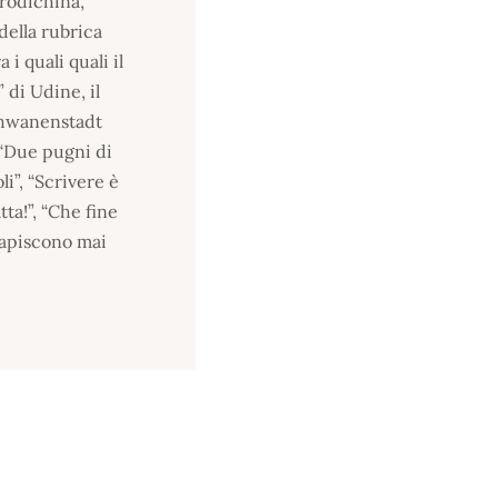
erodichina,
della rubrica
i quali quali il
 di Udine, il
 Schwanenstadt
, “Due pugni di
li”, “Scrivere è
tta!”, “Che fine
 capiscono mai