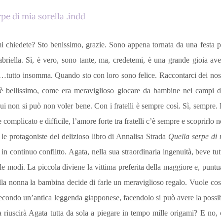
i chiedete? Sto benissimo, grazie. Sono appena tornata da una festa p
briella. Sì, è vero, sono tante, ma, credetemi, è una grande gioia ave
 …tutto insomma. Quando sto con loro sono felice. Raccontarci dei nostri
e è bellissimo, come era meraviglioso giocare da bambine nei campi d
 cui non si può non voler bene. Con i fratelli è sempre così. Sì, sempre
complicato e difficile, l’amore forte tra fratelli c’è sempre e scoprirlo
le protagoniste del delizioso libro di Annalisa Strada
Quella serpe di 
 in continuo conflitto. Agata, nella sua straordinaria ingenuità, beve tutt
lle modi. La piccola diviene la vittima preferita della maggiore e, puntu
a nonna la bambina decide di farle un meraviglioso regalo. Vuole costru
econdo un’antica leggenda giapponese, facendolo si può avere la possibil
 riuscirà Agata tutta da sola a piegare in tempo mille origami? E no, 