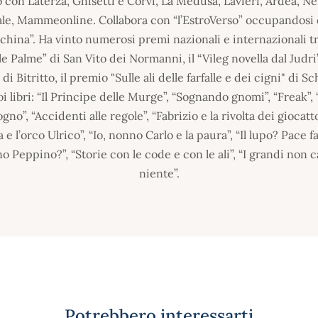
 con Laterza, Ghisetti e Corvi, La Medusa, Lavieri, Ardea, N
le, Mammeonline. Collabora con “l’EstroVerso” occupandosi 
ichina”. Ha vinto numerosi premi nazionali e internazionali tra 
e Palme” di San Vito dei Normanni, il “Vileg novella dal Judri”
di Bitritto, il premio "Sulle ali delle farfalle e dei cigni" di
uoi libri: “Il Principe delle Murge”, “Sognando gnomi”, “Freak”
gno”, “Accidenti alle regole”, “Fabrizio e la rivolta dei giocatto
a e l’orco Ulrico”, “Io, nonno Carlo e la paura”, “Il lupo? Pace fa
o Peppino?”, “Storie con le code e con le ali”, “I grandi non
niente”.
Potrebbero interessarti