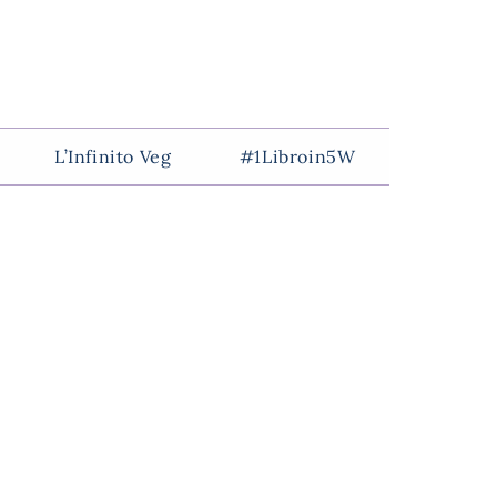
L’Infinito Veg
#1Libroin5W