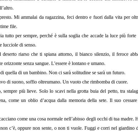
l’altro.
presto. Mi ammalai da ragazzina, feci dentro e fuori dalla vita per olt
time file.
bia tutto per sempre, perché è sulla soglia che accade la luce più forte
 lucciole di senso.
il deserto riarso che ti spiana attorno, il bianco silenzio, il feroce ab
te orizzonte senza sangue. L’essere è lontano e umano.
di quella di un bambino. Non ci sarà solitudine se sarà un futuro.
 cavo di suono, soffio oltreumano. Un vuoto che rimbomba di cuore.
, sempre più lieve. Solo lo scavi nella grotta buia del petto, tra stalagm
ena, come un oblio d’acqua dalla memoria della sete. Il suo cessare
cacciano come una cosa normale nell’abisso degli occhi di tua madre. 
o non c’è, oppure non sente, o non ti vuole. Fuggi e corri nel giardino d