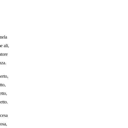
 mela
e ali,
atore
nza.
erto,
tto,
etto,
etto.
ccesa
cosa,