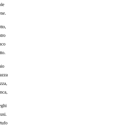
ole
ene.
tto,
ntro
anco
tto.
hio
lazza
zza,
anca,
eghi
usi.
rtufo