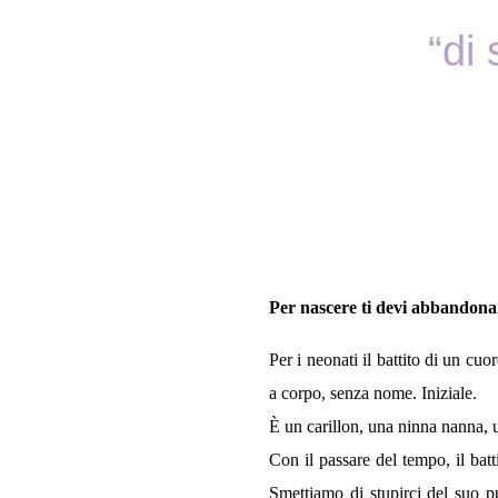
“di 
Per nascere ti devi abbandona
Per i neonati il battito di un cuo
a corpo, senza nome. Iniziale.
È un carillon, una ninna nanna, u
Con il passare del tempo, il batt
Smettiamo di stupirci del suo p