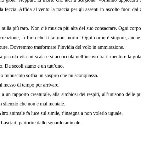
la feccia. Affida al vento la traccia per gli assenti in ascolto fuori dal
, nulla più raro. Non c’è musica più alta del suo consacrare. Ogni corp
a creazione, la furia che ti fa: non morire. Ogni corpo è stupore, anche
pure. Dovremmo trasformare l’invidia del volo in ammirazione.
 piccola vita mi scala e si accoccola nell’incavo tra il mento e la gol
io. Da secoli siamo e un tutt’uno.
no minuscolo soffia un sospiro che mi sconquassa.
 messo di tempo per arrivare.
 un rapporto creaturale, alla simbiosi dei respiri, all’unisono delle pul
un silenzio che non è mai mentale.
Altro animale fa luce sul simile, t’insegna a non volerlo uguale.
Lasciarti partorire dallo sguardo animale.