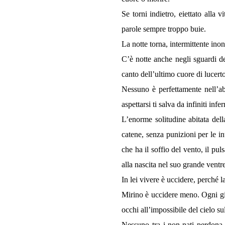
Se torni indietro, eiettato alla
parole sempre troppo buie.
La notte torna, intermittente ino
C’è notte anche negli sguardi d
canto dell’ultimo cuore di lucerto
Nessuno è perfettamente nell’a
aspettarsi ti salva da infiniti inf
L’enorme solitudine abitata dell
catene, senza punizioni per le in
che ha il soffio del vento, il pu
alla nascita nel suo grande ventr
In lei vivere è uccidere, perché
Mirino è uccidere meno. Ogni gior
occhi all’impossibile del cielo su
Nessuno tra i non-nati perdona 