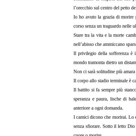
l’orecchio sul centro del petto del
Io ho avuto la grazia di morire 
corso senza un traguardo nelle ul
Stare tra la vita e la morte cam
nell’abisso che ammiccano sparse
Il privilegio della sofferenza è 
mondo tramonta dietro un distan
Non ci sarà solitudine più amara 
Il corpo allo stadio terminale è
Il battito si fa sempre più stanco
speranza e paura, lische di bal
anteriore a ogni domanda.
I camici dicono che morirai. Lo 
senza sfiorare. Sotto il letto Di
cuore o morire.