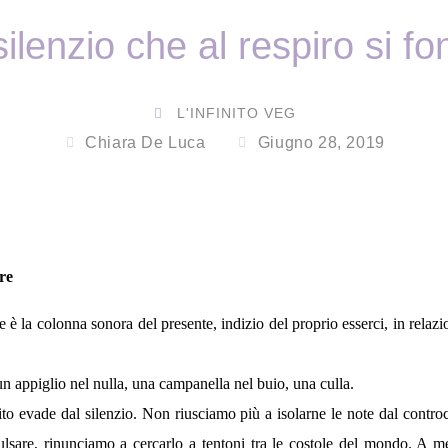
silenzio che al respiro si f
L'INFINITO VEG
Chiara De Luca
Giugno 28, 2019
re
re è la colonna sonora del presente, indizio del proprio esserci, in relaz
n appiglio nel nulla, una campanella nel buio, una culla.
ito evade dal silenzio. Non riusciamo più a isolarne le note dal contro
ulsare, rinunciamo a cercarlo a tentoni tra le costole del mondo. A m