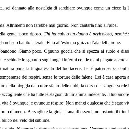
 vita, sei dannato alla nostalgia di sarchiare ovunque come un cieco la 
nda. Altrimenti non farebbe mai giorno. Non cantarla fino all’alba.
ella gente, poco riposo.
Chi ha subito un danno è pericoloso, perché s
la nel suo battito laterale. Fino all’estremo guizzo d’ala dell’airone.
bbandono. Siamo poco. Ognuno goccia che si spezza al suolo e disseta
erni e schiude lo sguardo sugli angeli infermi con le mani piagate aperte al
a natura parla la lingua esatta del tuo tacere. Lei è patria senza conf
temperanze dei respiri, senza le torture delle falene. Lei è casa apert
lsare della pioggia dal cuore sfatto delle nubi, la corsa del sangue ver
e accogliente che ha tutte le stagioni di un’anima indecente. Il tuo amore
 la vita è ovunque, e ovunque respiro. Non mangi qualcosa che è stato vi
no di meno. Bersaglio è la gioia strana di esserci, nonostante il trionf
l bilico del velo del sublime.
la gioia. Neppure la morte che taci ti scagiona. Vorranno appiccarti d