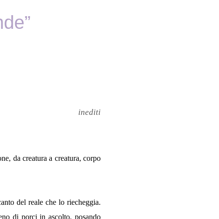
onde”
inediti
ione, da creatura a creatura, corpo
canto del reale che lo riecheggia.
eno di porci in ascolto, posando