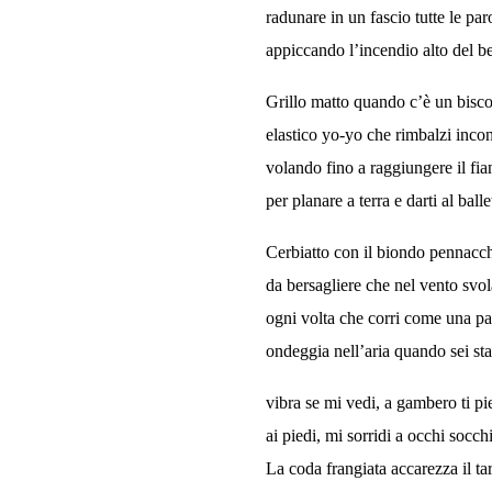
radunare in un fascio tutte le par
appiccando l’incendio alto del b
Grillo matto quando c’è un bisco
elastico yo-yo che rimbalzi inco
volando fino a raggiungere il fi
per planare a terra e darti al balle
Cerbiatto con il biondo pennacc
da bersagliere che nel vento svo
ogni volta che corri come una pa
ondeggia nell’aria quando sei st
vibra se mi vedi, a gambero ti pi
ai piedi, mi sorridi a occhi socchi
La coda frangiata accarezza il ta