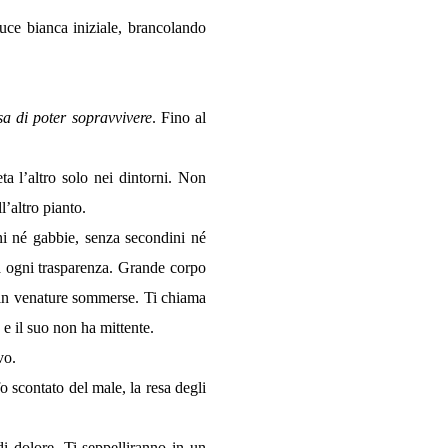
luce bianca iniziale, brancolando
a di poter sopravvivere
. Fino al
 l’altro solo nei dintorni. Non
l’altro pianto.
ini né gabbie, senza secondini né
a a ogni trasparenza. Grande corpo
de in venature sommerse. Ti chiama
 e il suo non ha mittente.
vo.
o scontato del male, la resa degli
i dolore. Ti seppelliranno in un