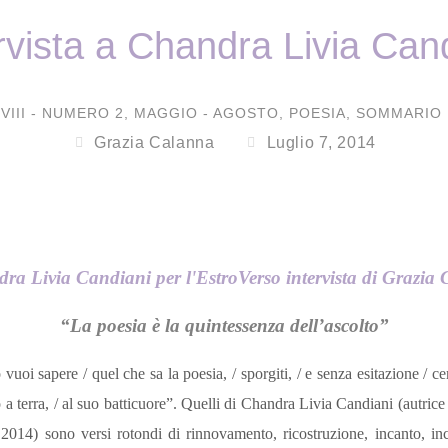
rvista a Chandra Livia Can
VIII - NUMERO 2
,
MAGGIO - AGOSTO
,
POESIA
,
SOMMARIO 
Grazia Calanna
Luglio 7, 2014
“
La poesia è la quintessenza dell’ascolto”
oi sapere / quel che sa la poesia, / sporgiti, / e senza esitazione / cer
no a terra, / al suo batticuore”. Quelli di Chandra Livia Candiani (autrice
 2014) sono versi rotondi di rinnovamento, ricostruzione, incanto, in