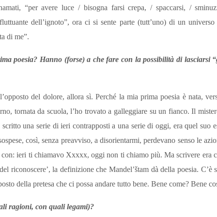
amati, “per avere luce / bisogna farsi crepa, / spaccarsi, / sminuzza
fluttuante dell’ignoto”, ora ci si sente parte (tutt’uno) di un univers
ta di me”.
prima poesia? Hanno (forse) a che fare con la possibilità di lasciarsi 
’opposto del dolore, allora sì. Perché la mia prima poesia è nata, ver
rno, tornata da scuola, l’ho trovato a galleggiare su un fianco. Il mist
 scritto una serie di ieri contrapposti a una serie di oggi, era quel suo 
sospese, così, senza preavviso, a disorientarmi, perdevano senso le azi
 con: ieri ti chiamavo Xxxxx, oggi non ti chiamo più. Ma scrivere era ce
 del riconoscere’, la definizione che Mandel’štam dà della poesia. C’è s
osto della pretesa che ci possa andare tutto bene. Bene come? Bene cos
ali ragioni, con quali legami)?