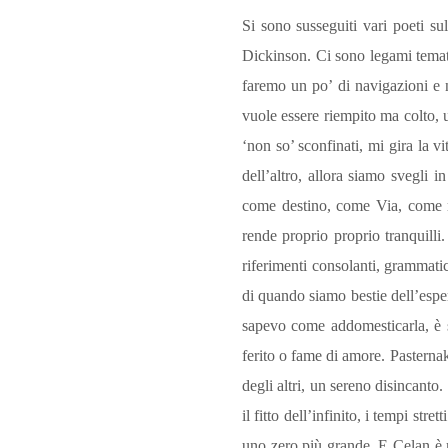
Si sono susseguiti vari poeti s
Dickinson. Ci sono legami tematic
faremo un po’ di navigazioni e 
vuole essere riempito ma colto, 
‘non so’ sconfinati, mi gira la v
dell’altro, allora siamo svegli i
come destino, come Via, come ri
rende proprio proprio tranquilli
riferimenti consolanti, grammatic
di quando siamo bestie dell’espe
sapevo come addomesticarla, è s
ferito o fame di amore. Pasternak
degli altri, un sereno disincanto
il fitto dell’infinito, i tempi stre
uno zero più grande. E Celan è 