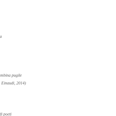
za
mbina pugile
,
Einaudi, 2014)
di poeti