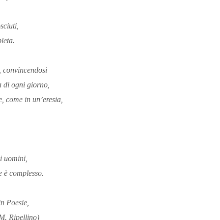
sciuti,
leta.
e, convincendosi
a di ogni giorno,
e, come in un’eresia,
i uomini,
e è complesso.
in
Poesie,
M. Ripellino)