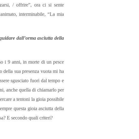
rsi, / offrire”, ora ci si sente
o animato, interminabile, “La mia
“guidare dall’orma asciutta della
so i 9 anni, in morte di un pesce
ero della sua presenza vuota mi ha
essere sgusciato fuori dal tempo e
oni, anche quella di chiamarlo per
rcare a tentoni la gioia possibile
empre questa gioia asciutta della
a? E secondo quali criteri?