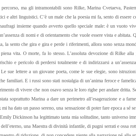
ul percorso, ma gli intramontabili sono Rilke, Marina Cvetaeva, Past
i e altri linguistici. C’è un male che la poesia mi fa, sento di essere 
naufragi insieme quando avverto quello speciale male: è un vuoto vi
un’assenza di nomi e di orientamento che vuole essere vista e abitata. Q
ita, la sento che gira e gira e perde i riferimenti, allora sono senza m
n piena vita. O morte, fa lo stesso. L’assoluta devozione di Rilke alla
schio e pericolo di perdersi totalmente e di indirizzarsi a un’assenz
. Le sue lettere a un giovane poeta, come le sue elegie, sono istruzion
he familiari. E i russi sono stati nostalgia di un’anima feroce e famelic
rimento di vivere che non osavo senza le loro righe per andare dritta. 
tata soprattutto Marina a dare un perimetro all’esagerazione e a farne
 mi ha dato un passo sereno, una sensazione di poter fare epoca a sé se
. Emily Dickinson ha legittimato tanta mia solitudine, tanto universo i
tti dell’eterno, una Maestra di divinità infantile, di pugni serrati e ossa rot
maestro di riduzione, di non concedere niente alla narrazione né alla 