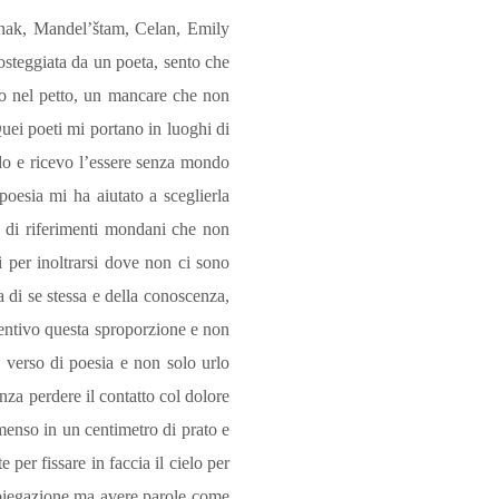
ernak, Mandel’štam, Celan, Emily
costeggiata da un poeta, sento che
vo nel petto, un mancare che non
uei poeti mi portano in luoghi di
ondo e ricevo l’essere senza mondo
 poesia mi ha aiutato a sceglierla
a di riferimenti mondani che non
i per inoltrarsi dove non ci sono
a di se stessa e della conoscenza,
Sentivo questa sproporzione e non
 verso di poesia e non solo urlo
nza perdere il contatto col dolore
mmenso in un centimetro di prato e
te per fissare in faccia il cielo per
spiegazione ma avere parole come