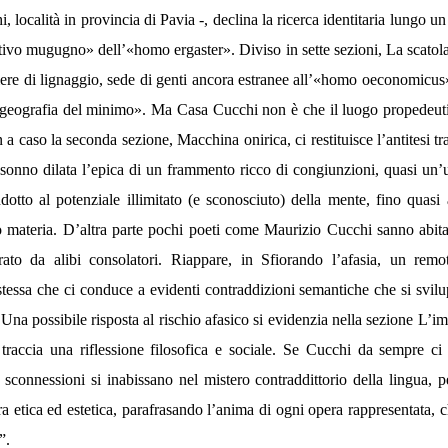
 località in provincia di Pavia -, declina la ricerca identitaria lungo u
tivo mugugno» dell’«homo ergaster». Diviso in sette sezioni, La scatola
re di lignaggio, sede di genti ancora estranee all’«homo oeconomicus», 
geografia del minimo». Ma Casa Cucchi non è che il luogo propedeutic
 caso la seconda sezione, Macchina onirica, ci restituisce l’antitesi tra
 sonno dilata l’epica di un frammento ricco di congiunzioni, quasi un’u
ndotto al potenziale illimitato (e sconosciuto) della mente, fino quasi
o materia. D’altra parte pochi poeti come Maurizio Cucchi sanno abitar
arato da alibi consolatori. Riappare, in Sfiorando l’afasia, un re
 stessa che ci conduce a evidenti contraddizioni semantiche che si svilu
Una possibile risposta al rischio afasico si evidenzia nella sezione L’i
ta traccia una riflessione filosofica e sociale. Se Cucchi da sempre c
sconnessioni si inabissano nel mistero contraddittorio della lingua, 
ra etica ed estetica, parafrasando l’anima di ogni opera rappresentata, c
”.