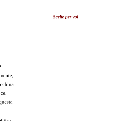
Scelte per voi
?
amente,
acchina
ce,
 questa
rato…