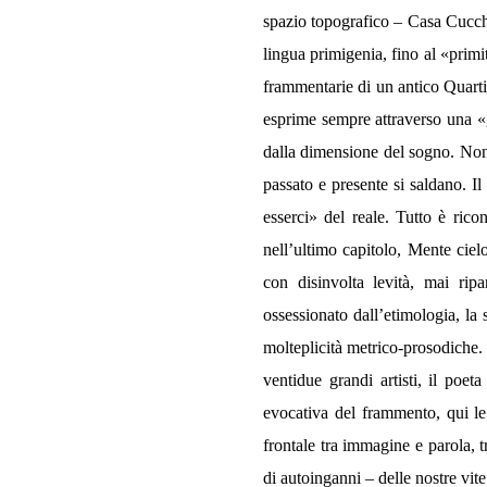
spazio topografico – Casa Cucchi,
lingua primigenia, fino al «primi
frammentarie di un antico Quartie
esprime sempre attraverso una «
dalla dimensione del sogno. Non a
passato e presente si saldano. Il
esserci» del reale. Tutto è rico
nell’ultimo capitolo, Mente ciel
con disinvolta levità, mai rip
ossessionato dall’etimologia, la
molteplicità metrico-prosodiche. 
ventidue grandi artisti, il poe
evocativa del frammento, qui le 
frontale tra immagine e parola, t
di autoinganni – delle nostre vite