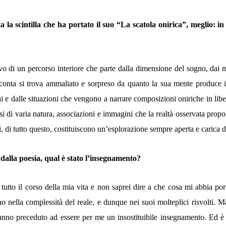
a la scintilla che ha portato il suo
“
La scatola onirica”, meglio: in
tivo di un percorso interiore che parte dalla dimensione del sogno, dai
cconta si trova ammaliato e sorpreso da quanto la sua mente produce in
hi e dalle situazioni che vengono a narrare composizioni oniriche in libe
rsi di varia natura, associazioni e immagini che la realtà osservata propo
i, di tutto questo, costituiscono un’esplorazione sempre aperta e carica di
dalla poesia, qual è stato l’insegnamento?
utto il corso della mia vita e non saprei dire a che cosa mi abbia port
no nella complessità del reale, e dunque nei suoi molteplici risvolti. Ma
hanno preceduto ad essere per me un insostituibile insegnamento. Ed è