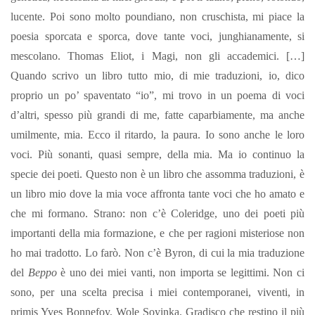
lucente. Poi sono molto poundiano, non cruschista, mi piace la
poesia sporcata e sporca, dove tante voci, junghianamente, si
mescolano. Thomas Eliot, i Magi, non gli accademici. […]
Quando scrivo un libro tutto mio, di mie traduzioni, io, dico
proprio un po’ spaventato “io”, mi trovo in un poema di voci
d’altri, spesso più grandi di me, fatte caparbiamente, ma anche
umilmente, mia. Ecco il ritardo, la paura. Io sono anche le loro
voci. Più sonanti, quasi sempre, della mia. Ma io continuo la
specie dei poeti. Questo non è un libro che assomma traduzioni, è
un libro mio dove la mia voce affronta tante voci che ho amato e
che mi formano. Strano: non c’è Coleridge, uno dei poeti più
importanti della mia formazione, e che per ragioni misteriose non
ho mai tradotto. Lo farò. Non c’è Byron, di cui la mia traduzione
del
Beppo
è uno dei miei vanti, non importa se legittimi. Non ci
sono, per una scelta precisa i miei contemporanei, viventi, in
primis Yves Bonnefoy, Wole Soyinka. Gradisco che restino il più