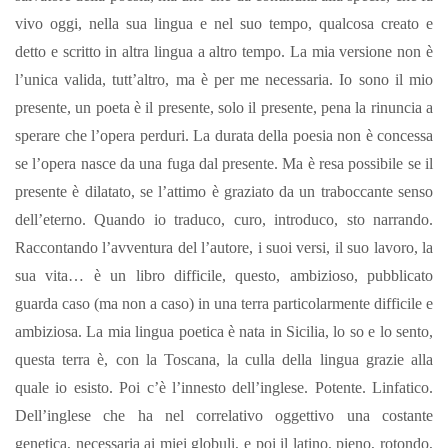
vivo oggi, nella sua lingua e nel suo tempo, qualcosa creato e
detto e scritto in altra lingua a altro tempo. La mia versione non è
l’unica valida, tutt’altro, ma è per me necessaria. Io sono il mio
presente, un poeta è il presente, solo il presente, pena la rinuncia a
sperare che l’opera perduri. La durata della poesia non è concessa
se l’opera nasce da una fuga dal presente. Ma è resa possibile se il
presente è dilatato, se l’attimo è graziato da un traboccante senso
dell’eterno. Quando io traduco, curo, introduco, sto narrando.
Raccontando l’avventura del l’autore, i suoi versi, il suo lavoro, la
sua vita… è un libro difficile, questo, ambizioso, pubblicato
guarda caso (ma non a caso) in una terra particolarmente difficile e
ambiziosa. La mia lingua poetica è nata in Sicilia, lo so e lo sento,
questa terra è, con la Toscana, la culla della lingua grazie alla
quale io esisto. Poi c’è l’innesto dell’inglese. Potente. Linfatico.
Dell’inglese che ha nel correlativo oggettivo una costante
genetica, necessaria ai miei globuli, e poi il latino, pieno, rotondo,