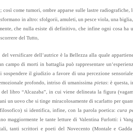
ti; così come tumori, ombre apparse sulle lastre radiografiche, 
asformano in altro: sfolgorii, amuleti, un pesce viola, una biglia
mente, che nulla esiste di definitivo, che infine ogni cosa ha u
scorrere del Tutto,
del versificare dell’autrice è la Bellezza alla quale apparti
n campo di morti in battaglia può rappresentare un’esperienza
a di sospendere il giudizio a favore di una percezione sensorial
emozionale profondo, intriso di umanissima
pietas
: è questa, 
e del libro “Alcazaba”, in cui viene delineata la figura (vaga
 mani un uovo che si tinge miracolosamente di scarlatto per quan
filosofico) si identifica, infine, con la parola poetica:
cura p
o maggiormente le tante letture di Valentina Furlotti: i Vange
ntali, tanti scrittori e poeti del Novecento (Montale e Gadd