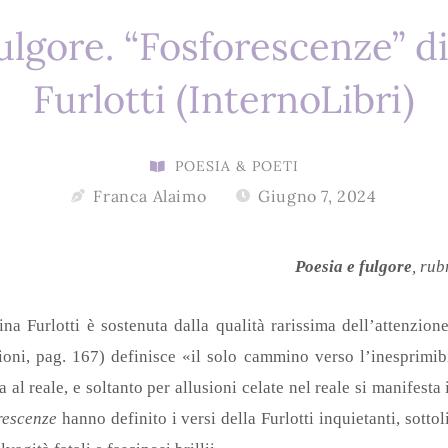
ulgore. “Fosforescenze” d
Furlotti (InternoLibri)
POESIA & POETI
Franca Alaimo
Giugno 7, 2024
Poesia e fulgore
, rub
lotti è sostenuta dalla qualità rarissima dell’attenzion
ioni, pag. 167) definisce «il solo cammino verso l’inesprimibil
a al reale, e soltanto per allusioni celate nel reale si manifesta
rescenze
hanno definito i versi della Furlotti inquietanti, sotto