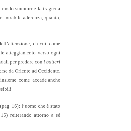
un modo sminuirne la tragicità
on mirabile aderenza, quanto,
ell’attenzione, da cui, come
tale atteggiamento verso ogni
ondali per predare con
i batteri
erse da Oriente ad Occidente,
li insieme, come accade anche
sibili.
(pag. 16); l’uomo che è stato
15) reiterando attorno a sé