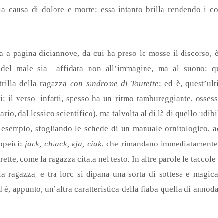
 causa di dolore e morte: essa intanto brilla rendendo i corp
a a pagina diciannove, da cui ha preso le mosse il discorso, 
 del male sia affidata non all’immagine, ma al suono: qu
strilla della ragazza
con sindrome di Tourette
; ed è, quest’ul
ti: il verso, infatti, spesso ha un ritmo tambureggiante, osses
ario, dal lessico scientifico), ma talvolta al di là di quello ud
r esempio, sfogliando le schede di un manuale ornitologico, a
opeici:
jack, chiack, kja, ciak
, che rimandano immediatamente a
ette, come la ragazza citata nel testo. In altre parole le taccol
la ragazza, e tra loro si dipana una sorta di sottesa e magic
 è, appunto, un’altra caratteristica della fiaba quella di annod