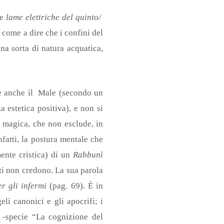
le
lame elettriche del quinto/
, come a dire che i confini del
na sorta di natura acquatica,
ene anche il Male (secondo un
 estetica positiva), e non si
e magica, che non esclude, in
infatti, la postura mentale che
mente cristica) di un
Rabbunì
ti non credono. La sua parola
er gli infermi
(pag. 69). È in
li canonici e gli apocrifi; i
a -specie “La cognizione del