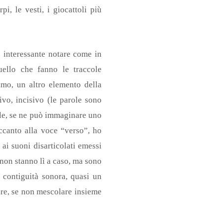
i, le vesti, i giocattoli più
è interessante notare come in
ello che fanno le traccole
timo, un altro elemento della
sivo, incisivo (le parole sono
ibile, se ne può immaginare uno
ccanto alla voce “verso”, ho
i suoni disarticolati emessi
e non stanno lì a caso, ma sono
a contiguità sonora, quasi un
are, se non mescolare insieme