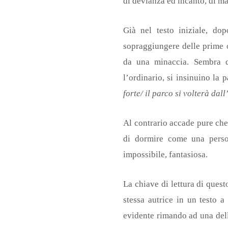
di devianza ed incanto, di malv
Già nel testo iniziale, do
sopraggiungere delle prime o
da una minaccia. Sembra qu
l’ordinario, si insinuino la
forte/ il parco si volterà da
Al contrario accade pure che
di dormire come una person
impossibile, fantasiosa.
La chiave di lettura di ques
stessa autrice in un testo a
evidente rimando ad una dell