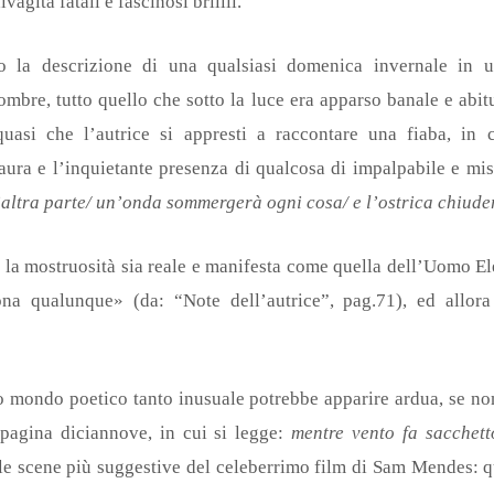
agità fatali e fascinosi brillii.
po la descrizione di una qualsiasi domenica invernale in u
mbre, tutto quello che sotto la luce era apparso banale e abitu
asi che l’autrice si appresti a raccontare una fiaba, in cu
 paura e l’inquietante presenza di qualcosa di impalpabile e mi
ll’altra parte/ un’onda sommergerà ogni cosa/ e l’ostrica chiude
 la mostruosità sia reale e manifesta come quella dell’Uomo El
a qualunque» (da: “Note dell’autrice”, pag.71), ed allora
to mondo poetico tanto inusuale potrebbe apparire ardua, se no
 pagina diciannove, in cui si legge:
mentre vento fa sacchett
e scene più suggestive del celeberrimo film di Sam Mendes: qu