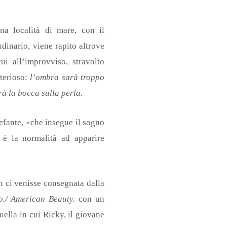
na località di mare, con il
dinario, viene rapito altrove
i all’improvviso, stravolto
sterioso:
l’ombra sarà troppo
rà la bocca sulla perla.
efante, «che insegue il sogno
 è la normalità ad apparire
n ci venisse consegnata dalla
o./ American Beauty.
con un
ella in cui Ricky, il giovane