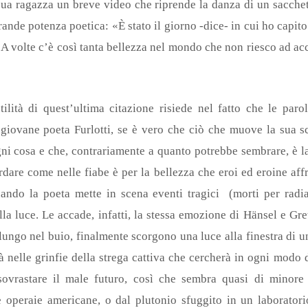
 sua ragazza un breve video che riprende la danza di un sacche
nde potenza poetica: «È stato il giorno -dice- in cui ho capito 
«A volte c’è così tanta bellezza nel mondo che non riesco ad acc
utilità di quest’ultima citazione risiede nel fatto che le par
giovane poeta Furlotti, se è vero che ciò che muove la sua sc
ogni cosa e che, contrariamente a quanto potrebbe sembrare, è l
rdare come nelle fiabe è per la bellezza che eroi ed eroine aff
ndo la poeta mette in scena eventi tragici (morti per radiaz
lla luce. Le accade, infatti, la stessa emozione di Hänsel e Gre
lungo nel buio, finalmente scorgono una luce alla finestra di un
rà nelle grinfie della strega cattiva che cercherà in ogni modo 
 sovrastare il male futuro, così che sembra quasi di minore
le operaie americane, o dal plutonio sfuggito in un laborator