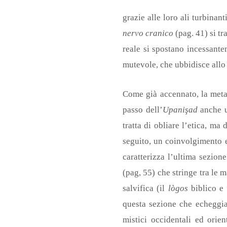
grazie alle loro ali turbinan
nervo cranico
(pag. 41) si tr
reale si spostano incessante
mutevole, che ubbidisce allo 
Come già accennato, la meta 
passo dell’
Upanişad
anche u
tratta di obliare l’etica, m
seguito, un coinvolgimento 
caratterizza l’ultima sezion
(pag, 55) che stringe tra le
salvifica (il
lògos
biblico e 
questa sezione che echeggian
mistici occidentali ed orie