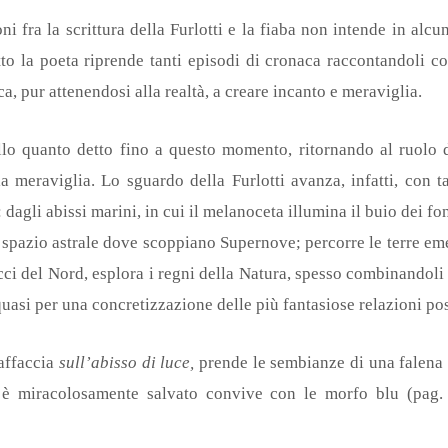
oni fra la scrittura della Furlotti e la fiaba non intende in alc
atto la poeta riprende tanti episodi di cronaca raccontandoli c
a, pur attenendosi alla realtà, a creare incanto e meraviglia.
llo quanto detto fino a questo momento, ritornando al ruolo d
a meraviglia. Lo sguardo della Furlotti avanza, infatti, con 
dagli abissi marini, in cui il melanoceta illumina il buio dei f
o spazio astrale dove scoppiano Supernove; percorre le terre em
acci del Nord, esplora i regni della Natura, spesso combinando
quasi per una concretizzazione delle più fantasiose relazioni pos
 affaccia
sull’abisso di luce,
prende le sembianze di una falena 
 è miracolosamente salvato convive con le morfo blu (pag. 