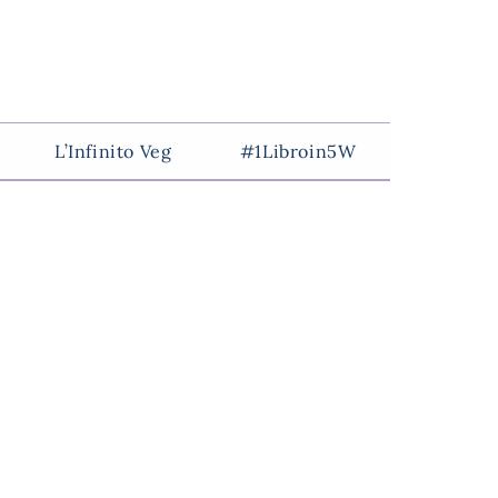
L’Infinito Veg
#1Libroin5W