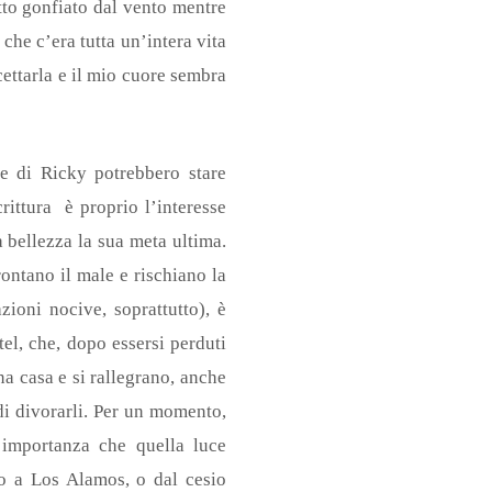
tto gonfiato dal vento mentre
che c’era tutta un’intera vita
ettarla e il mio cuore sembra
ole di Ricky potrebbero stare
rittura è proprio l’interesse
a bellezza la sua meta ultima.
rontano il male e rischiano la
ioni nocive, soprattutto), è
tel, che, dopo essersi perduti
a casa e si rallegrano, anche
di divorarli. Per un momento,
 importanza che quella luce
io a Los Alamos, o dal cesio