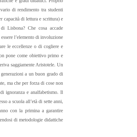
afiche e gradi didattici. Proprio
vario di rendimento tra studenti
 capacità di lettura e scrittura) e
rd di Lisbona? Che cosa accade
 essere l’elemento di involuzione
are le eccellenze o di cogliere e
 non pone come obiettivo primo e
feriva saggiamente Aristotele. Un
ve generazioni a un buon grado di
te, ma che per forza di cose non
di ignoranza e analfabetismo. Il
sso a scuola all’età di sette anni,
anno con la primina a garantire
vendosi di metodologie didattiche