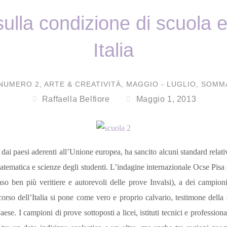
sulla condizione di scuola e
Italia
 NUMERO 2
,
ARTE & CREATIVITÀ
,
MAGGIO - LUGLIO
,
SOMMA
Raffaella Belfiore
Maggio 1, 2013
to dai paesi aderenti all’Unione europea, ha sancito alcuni standard relat
, matematica e scienze degli studenti. L’indagine internazionale Ocse Pis
so ben più veritiere e autorevoli delle prove Invalsi), a dei campion
corso dell’Italia si pone come vero e proprio calvario, testimone della 
aese. I campioni di prove sottoposti a licei, istituti tecnici e profession