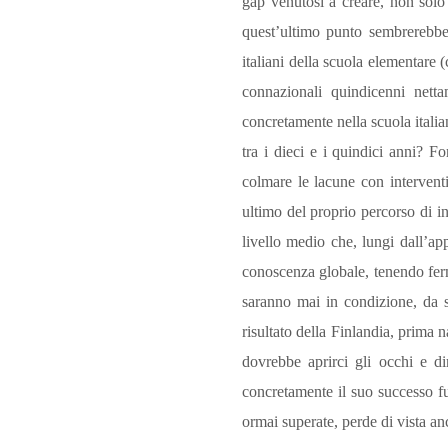
gap venutosi a creare, non solo 
quest’ultimo punto sembrerebbe 
italiani della scuola elementare (
connazionali quindicenni nett
concretamente nella scuola itali
tra i dieci e i quindici anni? F
colmare le lacune con intervent
ultimo del proprio percorso di i
livello medio che, lungi dall’ap
conoscenza globale, tenendo fer
saranno mai in condizione, da s
risultato della Finlandia, prima n
dovrebbe aprirci gli occhi e d
concretamente il suo successo fu
ormai superate, perde di vista an