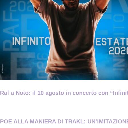
Raf a Noto: il 10 agosto in concerto con “Infin
POE ALLA MANIERA DI TRAKL: UN’IMITAZIONE 