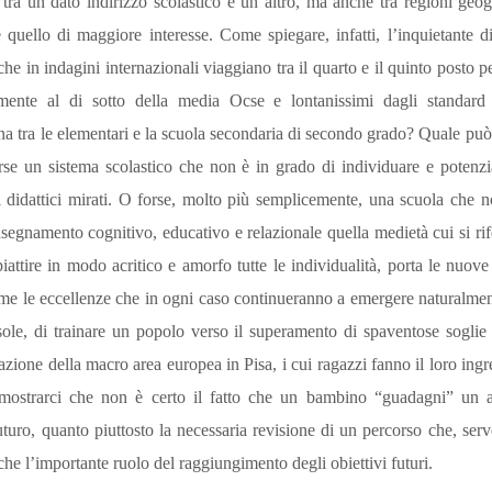
tra un dato indirizzo scolastico e un altro, ma anche tra regioni geogr
quello di maggiore interesse. Come spiegare, infatti, l’inquietante di
che in indagini internazionali viaggiano tra il quarto e il quinto posto per
amente al di sotto della media Ocse e lontanissimi dagli standa
ana tra le elementari e la scuola secondaria di secondo grado? Quale può
orse un sistema scolastico che non è in grado di individuare e potenzi
i didattici mirati. O forse, molto più semplicemente, una scuola che
nsegnamento cognitivo, educativo e relazionale quella medietà cui si ri
piattire in modo acritico e amorfo tutte le individualità, porta le nuo
me le eccellenze che in ogni caso continueranno a emergere naturalmen
ole, di trainare un popolo verso il superamento di spaventose soglie 
azione della macro area europea in Pisa, i cui ragazzi fanno il loro ingre
imostrarci che non è certo il fatto che un bambino “guadagni” un 
turo, quanto piuttosto la necessaria revisione di un percorso che, ser
che l’importante ruolo del raggiungimento degli obiettivi futuri.