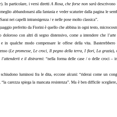
e
). In particolare, i versi diretti
A Rosa, che forse non sarà
descrivono u
ti meglio abbandonarsi alla fantasia e veder scaturire dalla pagina le sem
 Sarai nei capelli intransigenza / e nelle pose molto classica”.
inguaggio preferito da Fiorini è quello che abbina in ogni testo, microcos
o doloroso con altri di segno distensivo, come a intendere che l’arte
io e in qualche modo compensare le offese della vita. Basterebbero i
senso (
Le promesse, Le croci, Il pegno della terra, I fiori, La grazia
),
 l’attenderti e il distrarmi
: “nella forma delle case / o delle croci – in
i schiudono luminosi fra le dita, eccone alcuni: “riderai come un cong
”, “la carezza spiega la mancata resistenza”. Ma è ben difficile sceglier