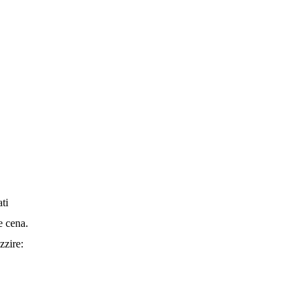
ti
e cena.
zzire: