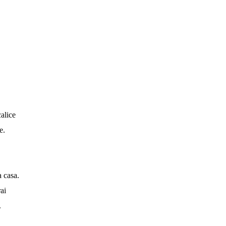
calice
e.
a casa.
ai
.