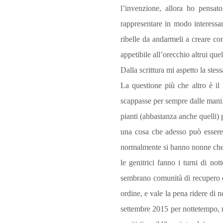
l’invenzione, allora ho pensato
rappresentare in modo interessa
ribelle da andarmeli a creare co
appetibile all’orecchio altrui que
Dalla scrittura mi aspetto la ste
La questione più che altro è il
scappasse per sempre dalle mani. Ho
pianti (abbastanza anche quelli) 
una cosa che adesso può essere 
normalmente si hanno nonne che fa
le genitrici fanno i turni di no
sembrano comunità di recupero e v
ordine, e vale la pena ridere di n
settembre 2015 per nottetempo, n