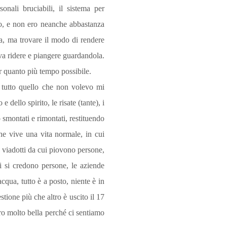
onali bruciabili, il sistema per
no, e non ero neanche abbastanza
ca, ma trovare il modo di rendere
teva ridere e piangere guardandola.
er quanto più tempo possibile.
, tutto quello che non volevo mi
 dello spirito, le risate (tante), i
 smontati e rimontati, restituendo
he vive una vita normale, in cui
o viadotti da cui piovono persone,
ti si credono persone, le aziende
cqua, tutto è a posto, niente è in
stione più che altro è uscito il 17
ro molto bella perché ci sentiamo