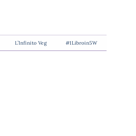
L’Infinito Veg
#1Libroin5W