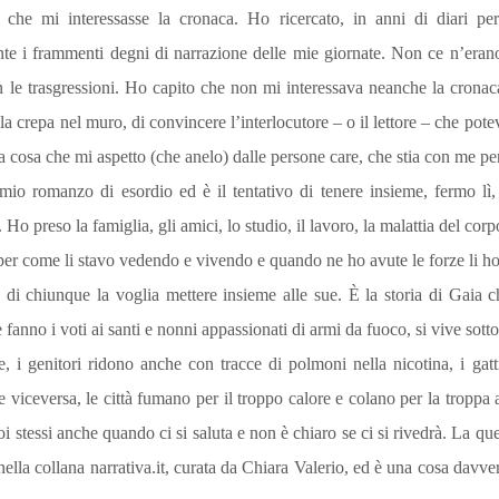
 che mi interessasse la cronaca. Ho ricercato, in anni di diari pers
nte i frammenti degni di narrazione delle mie giornate. Non ce n’era
n le trasgressioni. Ho capito che non mi interessava neanche la crona
lla crepa nel muro, di convincere l’interlocutore – o il lettore – che po
ssa cosa che mi aspetto (che anelo) dalle persone care, che stia con me p
 mio romanzo di esordio ed è il tentativo di tenere insieme, fermo lì
 preso la famiglia, gli amici, lo studio, il lavoro, la malattia del corpo e
per come li stavo vedendo e vivendo e quando ne ho avute le forze li ho
di chiunque la voglia mettere insieme alle sue. È la storia di Gaia c
nno i voti ai santi e nonni appassionati di armi da fuoco, si vive sott
tte, i genitori ridono anche con tracce di polmoni nella nicotina, i gat
iceversa, le città fumano per il troppo calore e colano per la troppa a
oi stessi anche quando ci si saluta e non è chiaro se ci si rivedrà. La que
ella collana narrativa.it, curata da Chiara Valerio, ed è una cosa davve