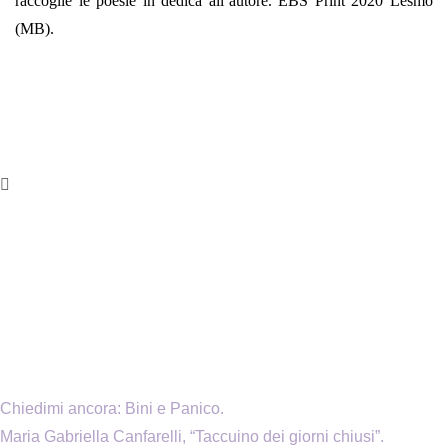
raccoglie le poesie in dedica all’autore. EBS Print 2020 Lesmo
(MB).
Chiedimi ancora: Bini e Panico.
Maria Gabriella Canfarelli, “Taccuino dei giorni chiusi”.