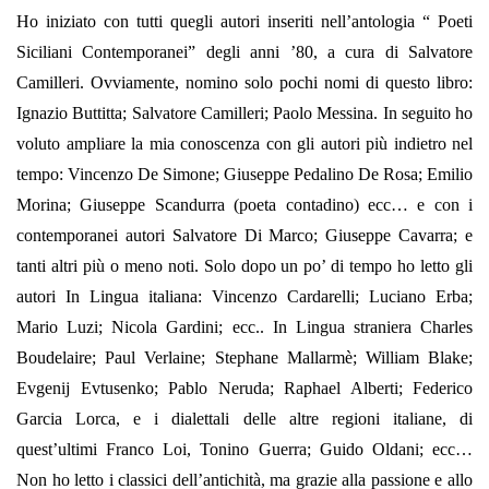
Ho iniziato con tutti quegli autori inseriti nell’antologia “ Poeti
Siciliani Contemporanei” degli anni ’80, a cura di Salvatore
Camilleri. Ovviamente, nomino solo pochi nomi di questo libro:
Ignazio Buttitta; Salvatore Camilleri; Paolo Messina. In seguito ho
voluto ampliare la mia conoscenza con gli autori più indietro nel
tempo: Vincenzo De Simone; Giuseppe Pedalino De Rosa; Emilio
Morina; Giuseppe Scandurra (poeta contadino) ecc… e con i
contemporanei autori Salvatore Di Marco; Giuseppe Cavarra; e
tanti altri più o meno noti. Solo dopo un po’ di tempo ho letto gli
autori In Lingua italiana: Vincenzo Cardarelli; Luciano Erba;
Mario Luzi; Nicola Gardini; ecc.. In Lingua straniera Charles
Boudelaire; Paul Verlaine; Stephane Mallarmè; William Blake;
Evgenij Evtusenko; Pablo Neruda; Raphael Alberti; Federico
Garcia Lorca, e i dialettali delle altre regioni italiane, di
quest’ultimi Franco Loi, Tonino Guerra; Guido Oldani; ecc…
Non ho letto i classici dell’antichità, ma grazie alla passione e allo