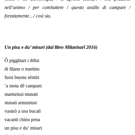
nell’animo / per combattere / questo assillo di campare /
forzatamente…/ così sia.
Un pisu e du’ misuri (dal libro Milanisarî 2016)
Ô pigghiari i difisi
di filanu o martinu
fussi buonu sèntiri
’a mota dê campani
marturiusi ntunati
stunati armuniusi
vasinò a usu bucali
vacanti chinu pena
un pisu e du’ misuri