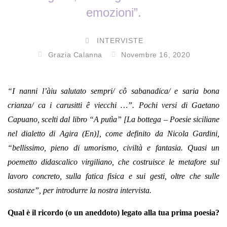
emozioni”.
INTERVISTE
Grazia Calanna
Novembre 16, 2020
“I nanni l’àiu salutato sempri/ cô sabanadica/ e saria bona
crianza/ ca i carusitti ê viecchi …”. Pochi versi di Gaetano
Capuano, scelti dal libro “A putìa” [La bottega – Poesie siciliane
nel dialetto di Agira (En)], come definito da Nicola Gardini,
“bellissimo, pieno di umorismo, civiltà e fantasia. Quasi un
poemetto didascalico virgiliano, che costruisce le metafore sul
lavoro concreto, sulla fatica fisica e sui gesti, oltre che sulle
sostanze”, per introdurre la nostra intervista.
Qual è il ricordo (o un aneddoto) legato alla tua prima poesia?