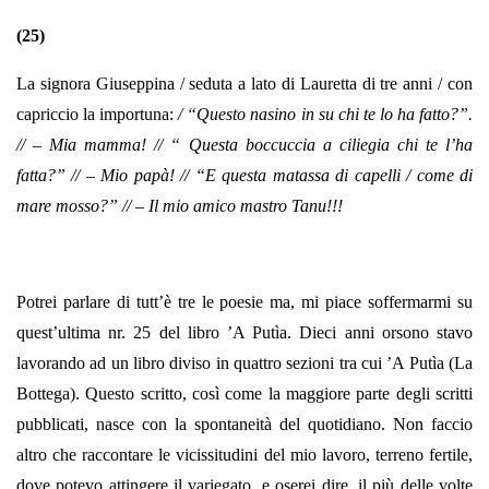
(25)
La signora Giuseppina / seduta a lato di Lauretta di tre anni / con
capriccio la importuna:
/ “Questo nasino in su chi te lo ha fatto?”.
// – Mia mamma! // “ Questa boccuccia a ciliegia chi te l’ha
fatta?” // – Mio papà! // “E questa matassa di capelli / come di
mare mosso?” // – Il mio amico mastro Tanu!!!
Potrei parlare di tutt’è tre le poesie ma, mi piace soffermarmi su
quest’ultima nr. 25 del libro ’A Putìa. Dieci anni orsono stavo
lavorando ad un libro diviso in quattro sezioni tra cui ’A Putìa (La
Bottega). Questo scritto, così come la maggiore parte degli scritti
pubblicati, nasce con la spontaneità del quotidiano. Non faccio
altro che raccontare le vicissitudini del mio lavoro, terreno fertile,
dove potevo attingere il variegato, e oserei dire, il più delle volte