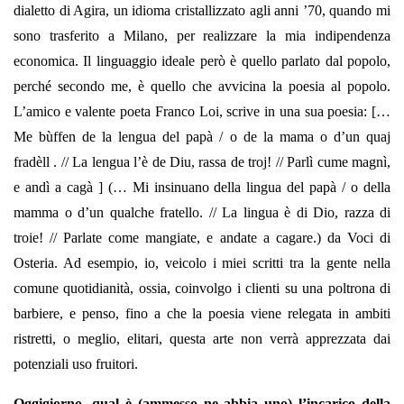
dialetto di Agira, un idioma cristallizzato agli anni ’70, quando mi
sono trasferito a Milano, per realizzare la mia indipendenza
economica. Il linguaggio ideale però è quello parlato dal popolo,
perché secondo me, è quello che avvicina la poesia al popolo.
L’amico e valente poeta Franco Loi, scrive in una sua poesia: […
Me bùffen de la lengua del papà / o de la mama o d’un quaj
fradèll . // La lengua l’è de Diu, rassa de troj! // Parlì cume magnì,
e andì a cagà ] (… Mi insinuano della lingua del papà / o della
mamma o d’un qualche fratello. // La lingua è di Dio, razza di
troie! // Parlate come mangiate, e andate a cagare.) da Voci di
Osteria. Ad esempio, io, veicolo i miei scritti tra la gente nella
comune quotidianità, ossia, coinvolgo i clienti su una poltrona di
barbiere, e penso, fino a che la poesia viene relegata in ambiti
ristretti, o meglio, elitari, questa arte non verrà apprezzata dai
potenziali uso fruitori.
Oggigiorno, qual è (ammesso ne abbia uno) l’incarico della