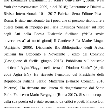
and Literatures Department St. John’s University Queens, New
York (primavera-estate 2009, e del 2018); Letterature e Dialetti –
Rivista Internazionale 10 – 2017 Fabrizio Serra Editore Pisa –
Roma. Ѐ stato menzionato tra i poeti che si possono ricondurre a
questa forma di impegno per l’aria linguistica “ennese” sul libro
degli Atti della Poesia Dialettale Siciliana (“dalla svolta
novecentesca” ai nostri giorni) Il Cantiere Sulla Madre Lingua
(Agrigento 2006); Dizionario Bio-Bibliografico degli Autori
Siciliani tra Ottocento e Novecento , edito dal Convivio
(Castiglione di Sicilia giugno 2013). Pubblicato sull’opuscolo
turistico “ Agira-Viaggio nella terra di Diodoro Siculo” (Aprile
2003 Agira EN). Ha ricevuto l’encomio del Presidente della
Repubblica Italiana Sergio Mattarella (Palazzo Comitini 2016
Palermo). Ha ricevuto una lettera di ringraziamento dal Santo
Padre Francesco Mario Bergoglio (Roma 2017). Si sono occupati
della sua poesia ed è stato recensito da critici e poeti: Franco Loi,