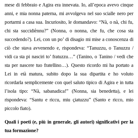
mese di febbraio e Agira era innevata. Io, all’epoca avevo cinque
anni, e mia nonna paterna, mi avvolgeva nel suo scialle nero per
portarmi a casa sua. Incuriosito, le domandavo: “Nà, o nà, chi fu,
chi sta succidiènnu?” (Nonna, o nonna, che fu, che cosa sta
succedendo?). Lei, con un po’ di disagio mi mise a conoscenza di
ciò che stava avvenendo e, rispondeva: “Tanuzzu, o Tanuzzu /
vidi ca sta pi nasciri to’ fratuzzu…” (Tanino, o Tanino / vedi che
sta per nascere tuo fratellino…). Questo ricordo mi ha portato a
Lei in età matura, subito dopo la sua dipartita e ho voluto
ricordarla semplicemente con quel saluto tipico di Agira e in tutta
l’isola tipo: “Nà, sabanadica!” (Nonna, sia benedetta), e lei
rispondeva: “Santu e riccu, miu çiatuzzu” (Santo e ricco, mio
piccolo fiato).
Quali i poeti (e, più in generale, gli autori) significativi per la
tua formazione?