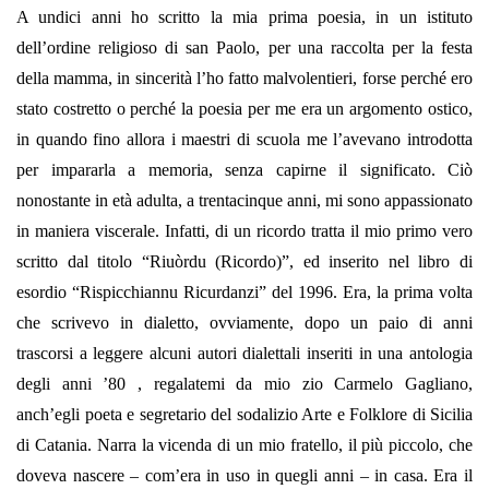
A undici anni ho scritto la mia prima poesia, in un istituto
dell’ordine religioso di san Paolo, per una raccolta per la festa
della mamma, in sincerità l’ho fatto malvolentieri, forse perché ero
stato costretto o perché la poesia per me era un argomento ostico,
in quando fino allora i maestri di scuola me l’avevano introdotta
per impararla a memoria, senza capirne il significato. Ciò
nonostante in età adulta, a trentacinque anni, mi sono appassionato
in maniera viscerale. Infatti, di un ricordo tratta il mio primo vero
scritto dal titolo “Riuòrdu (Ricordo)”, ed inserito nel libro di
esordio “Rispicchiannu Ricurdanzi” del 1996. Era, la prima volta
che scrivevo in dialetto, ovviamente, dopo un paio di anni
trascorsi a leggere alcuni autori dialettali inseriti in una antologia
degli anni ’80 , regalatemi da mio zio Carmelo Gagliano,
anch’egli poeta e segretario del sodalizio Arte e Folklore di Sicilia
di Catania. Narra la vicenda di un mio fratello, il più piccolo, che
doveva nascere – com’era in uso in quegli anni – in casa. Era il