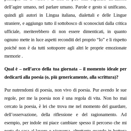
dell’agire umano, nel parlare umano. Parole e gesto si unificano,
quindi gli autori in Lingua italiana, dialettali e delle Lingue
straniere, e aggiungo tutto il sottobosco di sconosciuti dalla critica
ufficiale, meriterebbero di non essere dimenticati, in quanto
ognuno mette in luce aspetti reconditi del proprio “Io” e li rispetto
poiché non è da tutti sottoporre agli altri le proprie emozionate
memorie .
Qual è – nell’arco della tua giornata – il momento ideale per
dedicarti alla poesia (o, più genericamente, alla scrittura)?
Pur nutrendomi di poesia, non vivo di poesia. Pur avendo le sue
regole, per me la poesia non è una regola di vita. Non ho mai
cercato la poesia, è lei che trova me nel momento del guardare,
dell’osservazione, della riflessione e del ragionamento. Ad
esempio, per indole mi piace cambiare spesso il percorso che mi
porta da casa al lavoro e viceversa, altrettanto quando in bottega