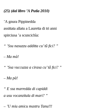
(25) (dal libro ’A Putìa 2010)
’A gnura Pippinedda
assittata allatu a Lauretta di tri anni
spirciusa ’a scuncichìa:
“ ’Ssu nasuzzu additta cu’ tû fici? ”
– Ma mà!
“ ’Ssa vuccuzza a cirasa cu’ tâ fici? ”
– Ma pà!
“ E ssa marredda di capiddi
a usu vocanzitula di mari? ”
– ’U miu amicu mastru Tanu!!!