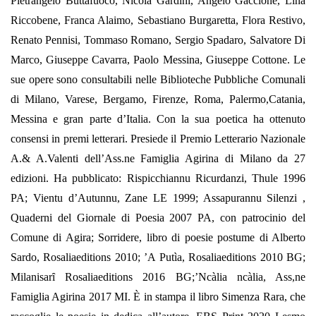
Pietrangelo Buttafuoco, Nicola Gardini, Angelo Gaccione, Lina
Riccobene, Franca Alaimo, Sebastiano Burgaretta, Flora Restivo,
Renato Pennisi, Tommaso Romano, Sergio Spadaro, Salvatore Di
Marco, Giuseppe Cavarra, Paolo Messina, Giuseppe Cottone. Le
sue opere sono consultabili nelle Biblioteche Pubbliche Comunali
di Milano, Varese, Bergamo, Firenze, Roma, Palermo,Catania,
Messina e gran parte d’Italia. Con la sua poetica ha ottenuto
consensi in premi letterari. Presiede il Premio Letterario Nazionale
A.& A.Valenti dell’Ass.ne Famiglia Agirina di Milano da 27
edizioni. Ha pubblicato: Rispicchiannu Ricurdanzi, Thule 1996
PA; Vientu d’Autunnu, Zane LE 1999; Assapurannu Silenzi ,
Quaderni del Giornale di Poesia 2007 PA, con patrocinio del
Comune di Agira; Sorridere, libro di poesie postume di Alberto
Sardo, Rosaliaeditions 2010; ’A Putìa, Rosaliaeditions 2010 BG;
Milanisarȋ Rosaliaeditions 2016 BG;’Ncàlia ncàlia, Ass,ne
Famiglia Agirina 2017 MI. Ѐ in stampa il libro Simenza Rara, che