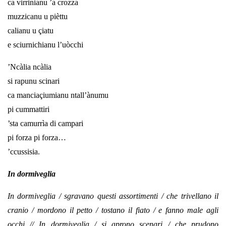
ca virrinianu ’a crozza
muzzicanu u pièttu
calianu u çiatu
e sciurnichianu l’uòcchi
’Ncàlia ncàlia
si rapunu scinari
ca manciaçiumianu ntall’ànumu
pi cummattiri
’sta camurrìa di campari
pi forza pi forza…
’ccussisia.
In dormiveglia
In dormiveglia / sgravano questi assortimenti / che trivellano il
cranio / mordono il petto / tostano il fiato / e fanno male agli
occhi // In dormiveglia / si aprono scenari / che prudono