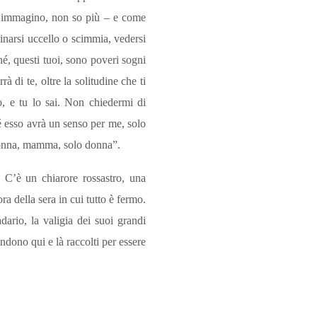
lo immagino, non so più – e come
ginarsi uccello o scimmia, vedersi
ché, questi tuoi, sono poveri sogni
 di te, oltre la solitudine che ti
o, e tu lo sai. Non chiedermi di
é esso avrà un senso per me, solo
a donna, mamma, solo donna”.
. C’è un chiarore rossastro, una
ra della sera in cui tutto è fermo.
dario, la valigia dei suoi grandi
ndono qui e là raccolti per essere