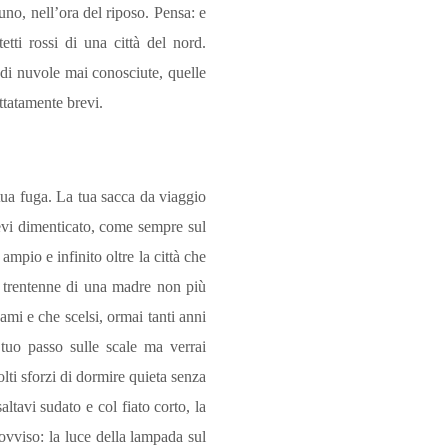
uno, nell’ora del riposo. Pensa: e
etti rossi di una città del nord.
 di nuvole mai conosciute, quelle
ttatamente brevi.
 tua fuga. La tua sacca da viaggio
avevi dimenticato, come sempre sul
pio e infinito oltre la città che
io trentenne di una madre non più
mi e che scelsi, ormai tanti anni
 tuo passo sulle scale ma verrai
olti sforzi di dormire quieta senza
altavi sudato e col fiato corto, la
rovviso: la luce della lampada sul