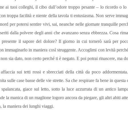
e ai tuoi colleghi, il cibo dall’odore troppo pesante – lo ricordo o 
 con troppa facilità e niente della tavola ti entusiasma. Non serve imma
del nord per potersi sentire vivi, sai, neanche nelle giornate tranquille per
iseriti dalla polvere degli anni che avanzano senza ebbrezza. Cosa rimarrà
 presente il sapore del dolore? Il giorno in cui tornerò sarà per poc
 non immaginarlo in maniera così struggente. Accoglimi con levità perch
o non sia dato, non certo perché ti è negato. E poi potrai rinascere, m
ffaccia sui tetti rossi e sbrecciati della città da poco addormentata
a sulle case basse delle vie strette. Sa che respirare fa bene in questa o
 spalancata, giace sul letto, sotto la luce azzurrata di un antico lampa
de la manica di un maglione logoro ancora da piegare, gli altri abiti atte
a, la maniera dei lunghi viaggi.