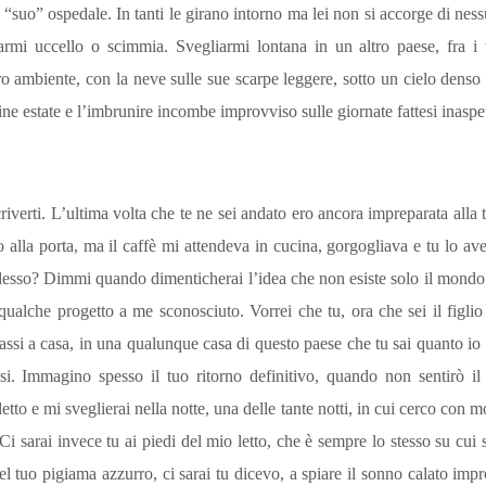
“suo” ospedale. In tanti le girano intorno ma lei non si accorge di ness
armi uccello o scimmia. Svegliarmi lontana in un altro paese, fra i t
tro ambiente, con la neve sulle sue scarpe leggere, sotto un cielo denso
ine estate e l’imbrunire incombe improvviso sulle giornate fattesi inaspe
iverti. L’ultima volta che te ne sei andato ero ancora impreparata alla
no alla porta, ma il caffè mi attendeva in cucina, gorgogliava e tu lo 
sso? Dimmi quando dimenticherai l’idea che non esiste solo il mondo am
qualche progetto a me sconosciuto. Vorrei che tu, ora che sei il figl
ssi a casa, in una qualunque casa di questo paese che tu sai quanto io a
osi. Immagino spesso il tuo ritorno definitivo, quando non sentirò il
to e mi sveglierai nella notte, una delle tante notti, in cui cerco con m
Ci sarai invece tu ai piedi del mio letto, che è sempre lo stesso su cui s
 nel tuo pigiama azzurro, ci sarai tu dicevo, a spiare il sonno calato imp