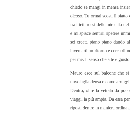
chiedo se mangi in mensa insiem
oleoso. Tu ormai scosti il piatto
fra i tetti rossi delle mie città 
e mi spiace sentirli ripetere imm
sei creata piano piano dando al
inventarti un ritorno e cerca di
per me. Il senso che a te è giust
Mauro esce sul balcone che si a
nuvolaglia densa e come arrugginit
Dentro, oltre la vetrata da poco
viaggi, la più ampia. Da essa pen
riposti dentro in maniera ordinat