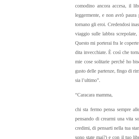
comodino ancora accesa, il lib
leggermente, e non avrò paura p
tornano gli eroi. Credendosi inasp
viaggio sulle labbra screpolate, 
Questo mi porterai fra le coperte
dita invecchiate. È così che tor
mie cose solitarie perché ho bi
gusto delle partenze, fingo di rim
sia l’ultimo”.
“Caracara mamma,
chi sta fermo pensa sempre alle
pensando di crearmi una vita so
credimi, di pensarti nella tua s
sono state mai?) e con il tuo li