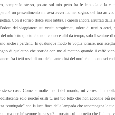
ro, sempre lo stesso, posato sul mio petto fra le lenzuola e la cami
erché un presentimento mi avrà avvertita, nel sogno, del tuo arrivo.
ettati. Con il sorriso dolce sulle labbra, i capelli ancora arruffati dalla 
l’odore del viaggiatore sui vestiti stropicciati, odore di treni o aerei,
 del mio letto quieto che non conosce altri da tempo, solo il sentore di
nano anche i perdenti. In qualunque modo tu voglia tornare, non scegli
sogno di qualcuno che sorrida con me al mattino quando il caffè viene
anere fra i tetti rossi di una delle tante città del nord che tu conosci c
 stesse cose. Come le molte madri del mondo, mi vorresti immobile, 
ddisfacente solo perché esisti tu nel tuo letto che non accoglie più 
tanza “coniugale” con la luce fioca della lampada che accompagna le tu
bro – ma perché sempre lo stesso? – posato sul tuo petto che l’ultima 