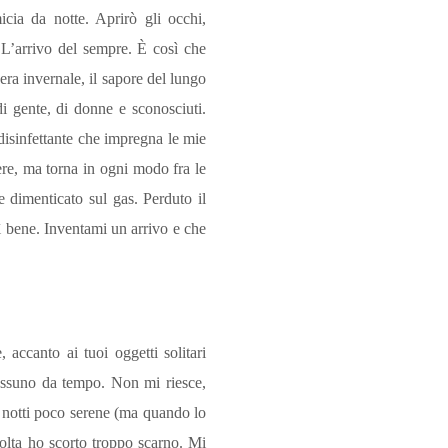
cia da notte. Aprirò gli occhi,
 L’arrivo del sempre. È così che
sera invernale, il sapore del lungo
 di gente, di donne e sconosciuti.
 disinfettante che impregna le mie
ere, ma torna in ogni modo fra le
 dimenticato sul gas. Perduto il
osì bene. Inventami un arrivo e che
accanto ai tuoi oggetti solitari
nessuno da tempo. Non mi riesce,
e notti poco serene (ma quando lo
volta ho scorto troppo scarno. Mi