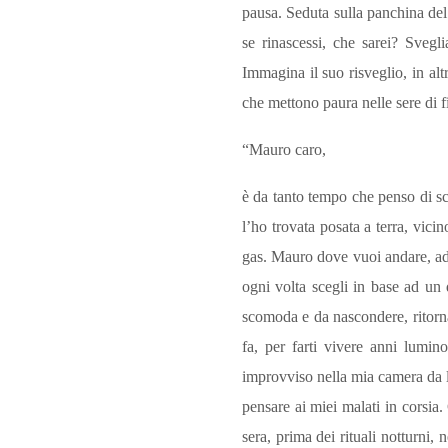
pausa. Seduta sulla panchina del 
se rinascessi, che sarei? Svegli
Immagina il suo risveglio, in al
che mettono paura nelle sere di f
“Mauro caro,
è da tanto tempo che penso di scr
l’ho trovata posata a terra, vici
gas. Mauro dove vuoi andare, ade
ogni volta scegli in base ad un 
scomoda e da nascondere, ritorna
fa, per farti vivere anni lumin
improvviso nella mia camera da let
pensare ai miei malati in corsia. 
sera, prima dei rituali notturni,