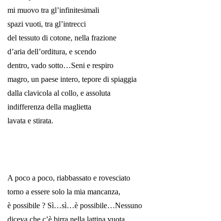
mi muovo tra gl’infinitesimali
spazi vuoti, tra gl’intrecci
del tessuto di cotone, nella frazione
d’aria dell’orditura, e scendo
dentro, vado sotto…Seni e respiro
magro, un paese intero, tepore di spiaggia
dalla clavicola al collo, e assoluta
indifferenza della maglietta
lavata e stirata.
*
*
A poco a poco, riabbassato e rovesciato
torno a essere solo la mia mancanza,
è possibile ? Sì…sì…è possibile…Nessuno
diceva che c’è birra nella lattina vuota.