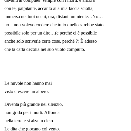
davanti al computer, sempre con i morti, e ancora
con te, palpitante, accanto alla mia faccia sciolta,
immersa nei tuoi occhi, ora, distanti un niente…No…
no…non volevo credere che tutto quello sarebbe stato
possibile solo per un dire…(e perché ci è possibile
anche solo scriverle certe cose, perché ?) È adesso
che la carta decolla nel suo vuoto compiuto.
*
*
Le nuvole non hanno mai
visto crescere un albero.
Diventa più grande nel silenzio,
non grida per i morti. Affonda
nella terra e si alza in cielo.
Le dita che giocano col vento.