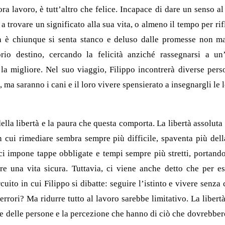
ora lavoro, è tutt’altro che felice. Incapace di dare un senso al
trovare un significato alla sua vita, o almeno il tempo per rifle
ia è chiunque si senta stanco e deluso dalle promesse non ma
rio destino, cercando la felicità anziché rassegnarsi a un
 la migliore. Nel suo viaggio, Filippo incontrerà diverse per
, ma saranno i cani e il loro vivere spensierato a insegnargli le 
della libertà e la paura che questa comporta. La libertà assoluta 
in cui rimediare sembra sempre più difficile, spaventa più della
i impone tappe obbligate e tempi sempre più stretti, portando
e una vita sicura. Tuttavia, ci viene anche detto che per es
cuito in cui Filippo si dibatte: seguire l’istinto e vivere senza
errori? Ma ridurre tutto al lavoro sarebbe limitativo. La libert
te delle persone e la percezione che hanno di ciò che dovrebbero 