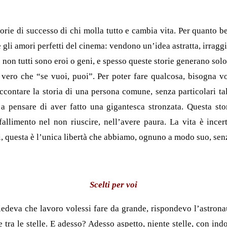
ie di successo di chi molla tutto e cambia vita. Per quanto bell
gli amori perfetti del cinema: vendono un’idea astratta, irraggi
e non tutti sono eroi o geni, e spesso queste storie generano solo
vero che “se vuoi, puoi”. Per poter fare qualcosa, bisogna v
ccontare la storia di una persona comune, senza particolari ta
a pensare di aver fatto una gigantesca stronzata. Questa sto
llimento nel non riuscire, nell’avere paura. La vita è incert
i, questa è l’unica libertà che abbiamo, ognuno a modo suo, sen
Scelti per voi
edeva che lavoro volessi fare da grande, rispondevo l’astronau
e tra le stelle. E adesso? Adesso aspetto, niente stelle, con i