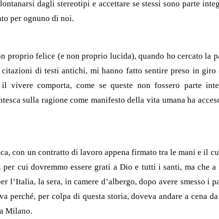
ontanarsi dagli stereotipi e accettare se stessi sono parte integr
nto per ognuno di noi.
on proprio felice (e non proprio lucida), quando ho cercato la p
e citazioni di testi antichi, mi hanno fatto sentire preso in gir
 il vivere comporta, come se queste non fossero parte inte
antesca sulla ragione come manifesto della vita umana ha acceso 
a, con un contratto di lavoro appena firmato tra le mani e il cu
l per cui dovremmo essere grati a Dio e tutti i santi, ma che a
 per l’Italia, la sera, in camere d’albergo, dopo avere smesso i p
va perché, per colpa di questa storia, doveva andare a cena da 
 a Milano.