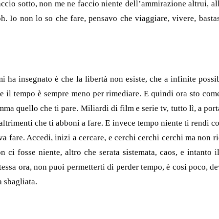
accio sotto, non me ne faccio niente dell’ammirazione altrui, al
oh. Io non lo so che fare, pensavo che viaggiare, vive­re, basta
i ha insegnato è che la libertà non esiste, che a infinite possi
re, e il tempo è sempre meno per rimediare. E quindi ora sto co
quello che ti pare. Miliardi di film e serie tv, tutto lì, a porta
ltrimenti che ti abboni a fare. E invece tempo niente ti rendi co
 fare. Accedi, inizi a cercare, e cerchi cerchi cerchi ma non ri
 ci fosse niente, al­tro che serata sistemata, caos, e intanto i
essa ora, non puoi permetterti di perder tempo, è così poco, de
a sbagliata.