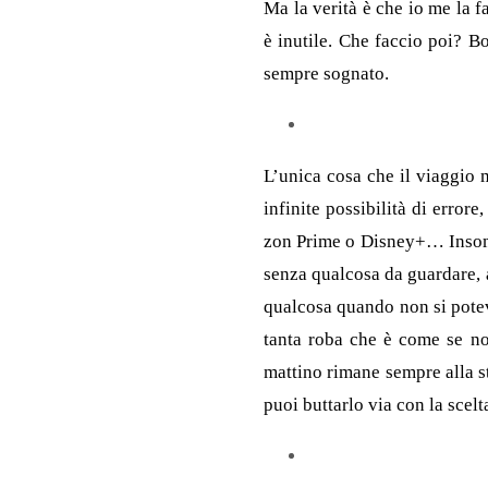
Ma la verità è che io me la f
è inutile. Che faccio poi? B
sempre sognato.
L’unica cosa che il viaggio m
infinite possibilità di erro
zon Prime o Disney+… Insomma 
senza qualcosa da guardare, a
qualcosa quando non si poteva
tanta roba che è come se non
mattino rimane sempre alla st
puoi buttarlo via con la scelt