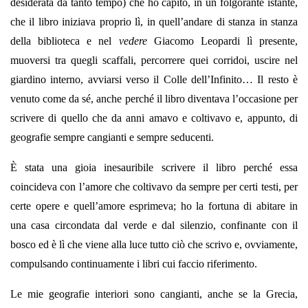
desiderata da tanto tempo) che ho capito, in un folgorante istante,
che il libro iniziava proprio lì, in quell’andare di stanza in stanza
della biblioteca e nel
vedere
Giacomo Leopardi lì presente,
muoversi tra quegli scaffali, percorrere quei corridoi, uscire nel
giardino interno, avviarsi verso il Colle dell’Infinito… Il resto è
venuto come da sé, anche perché il libro diventava l’occasione per
scrivere di quello che da anni amavo e coltivavo e, appunto, di
geografie sempre cangianti e sempre seducenti.
È stata una gioia inesauribile scrivere il libro perché essa
coincideva con l’amore che coltivavo da sempre per certi testi, per
certe opere e quell’amore esprimeva; ho la fortuna di abitare in
una casa circondata dal verde e dal silenzio, confinante con il
bosco ed è lì che viene alla luce tutto ciò che scrivo e, ovviamente,
compulsando continuamente i libri cui faccio riferimento.
Le mie geografie interiori sono cangianti, anche se la Grecia,