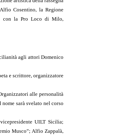
zione artistica della rassegna
 Alfio Cosentino, la Regione
ne con la Pro Loco di Milo,
ilianità agli attori Domenico
ta e scrittore, organizzatore
Organizzatori alle personalità
 il nome sarà svelato nel corso
icepresidente UILT Sicilia;
Premio Musco”; Alfio Zappalà,