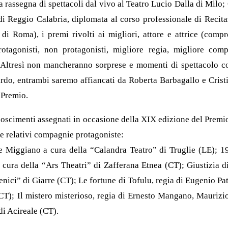
lla rassegna di spettacoli dal vivo al Teatro Lucio Dalla di Milo; 
di Reggio Calabria, diplomata al corso professionale di Recita
 di Roma), i premi rivolti ai migliori, attore e attrice (comp
rotagonisti, non protagonisti, migliore regia, migliore com
Altresì non mancheranno sorprese e momenti di spettacolo c
rdo, entrambi saremo affiancati da Roberta Barbagallo e Crist
l Premio.
conoscimenti assegnati in occasione della XIX edizione del Prem
 e relativi compagnie protagoniste:
e Miggiano a cura della “Calandra Teatro” di Truglie (LE); 19
cura della “Ars Theatri” di Zafferana Etnea (CT); Giustizia 
nici” di Giarre (CT); Le fortune di Tofulu, regia di Eugenio P
(CT); Il mistero misterioso, regia di Ernesto Mangano, Maurizio
di Acireale (CT).