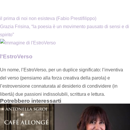
il prima di noi non esisteva (Fabio Prestifilippo)
Grazia Frisina, “la poesia è un movimento pausato di sensi e di
spirito”
l'EstroVerso
Un nome, l’EstroVerso, per un duplice significato: l’inventiva
del verso (pensiamo alla forza creativa della parola) e
l’estroversione connaturata al desiderio di condividere (in
libertà) due passioni indissolubili, scrittura e lettura.
Potrebbero interessarti