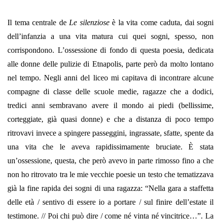
Il tema centrale de
Le silenziose
è la vita come caduta, dai sogni
dell’infanzia a una vita matura cui quei sogni, spesso, non
corrispondono. L’ossessione di fondo di questa poesia, dedicata
alle donne delle pulizie di Etnapolis, parte però da molto lontano
nel tempo. Negli anni del liceo mi capitava di incontrare alcune
compagne di classe delle scuole medie, ragazze che a dodici,
tredici anni sembravano avere il mondo ai piedi (bellissime,
corteggiate, già quasi donne) e che a distanza di poco tempo
ritrovavi invece a spingere passeggini, ingrassate, sfatte, spente da
una vita che le aveva rapidissimamente bruciate. È stata
un’ossessione, questa, che però avevo in parte rimosso fino a che
non ho ritrovato tra le mie vecchie poesie un testo che tematizzava
già la fine rapida dei sogni di una ragazza: “Nella gara a staffetta
delle età / sentivo di essere io a portare / sul finire dell’estate il
testimone. // Poi chi può dire / come né vinta né vincitrice…”. La