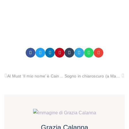
Al Must ‘Il mio nome’ è Caino di Claudio Fava con Ninni Bruschetta e le note di Cettina Donato
Sogno in chiaroscuro (a Manlio Sgalambro)
Grazia Calanna