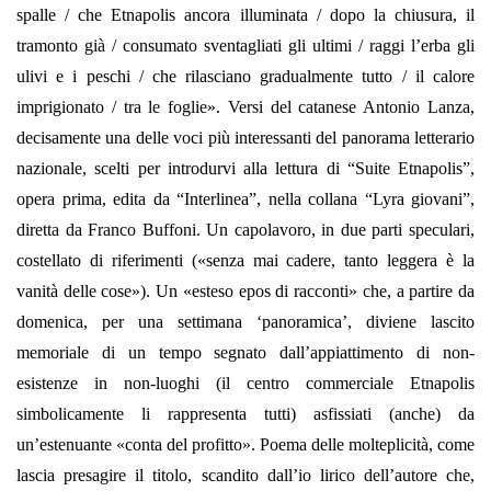
spalle / che Etnapolis ancora illuminata / dopo la chiusura, il
tramonto già / consumato sventagliati gli ultimi / raggi l’erba gli
ulivi e i peschi / che rilasciano gradualmente tutto / il calore
imprigionato / tra le foglie». Versi del catanese Antonio Lanza,
decisamente una delle voci più interessanti del panorama letterario
nazionale, scelti per introdurvi alla lettura di “Suite Etnapolis”,
opera prima, edita da “Interlinea”, nella collana “Lyra giovani”,
diretta da Franco Buffoni. Un capolavoro, in due parti speculari,
costellato di riferimenti («senza mai cadere, tanto leggera è la
vanità delle cose»). Un «esteso epos di racconti» che, a partire da
domenica, per una settimana ‘panoramica’, diviene lascito
memoriale di un tempo segnato dall’appiattimento di non-
esistenze in non-luoghi (il centro commerciale Etnapolis
simbolicamente li rappresenta tutti) asfissiati (anche) da
un’estenuante «conta del profitto». Poema delle molteplicità, come
lascia presagire il titolo, scandito dall’io lirico dell’autore che,