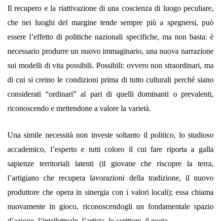
Il recupero e la riattivazione di una coscienza di luogo peculiare,
che nei luoghi del margine tende sempre più a spegnersi, può
essere l’effetto di politiche nazionali specifiche, ma non basta: è
necessario produrre un nuovo immaginario, una nuova narrazione
sui modelli di vita possibili. Possibili: ovvero non straordinari, ma
di cui si creino le condizioni prima di tutto culturali perché siano
considerati “ordinari” al pari di quelli dominanti o prevalenti,
riconoscendo e mettendone a valore la varietà.
Una simile necessità non investe soltanto il politico, lo studioso
accademico, l’esperto e tutti coloro il cui fare riporta a galla
sapienze territoriali latenti (il giovane che riscopre la terra,
l’artigiano che recupera lavorazioni della tradizione, il nuovo
produttore che opera in sinergia con i valori locali); essa chiama
nuovamente in gioco, riconoscendogli un fondamentale spazio
d’azione, l’intellettuale, l’artista, lo scrittore, il poeta.