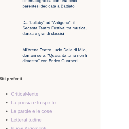
cinematografica con una bella
parentesi dedicata a Battiato
Da “Lullaby” ad “Antigone”: il
Segesta Teatro Festival tra musica,
danza e grandi classici
All’Arena Teatro Lucio Dalla di Milo,
domani sera, “Quaranta…ma non li
dimostra” con Enrico Guarneri
Siti preferiti
CriticaMente
La poesia e lo spirito
Le parole e le cose
Letteratitudine
Nuovi Argomenti