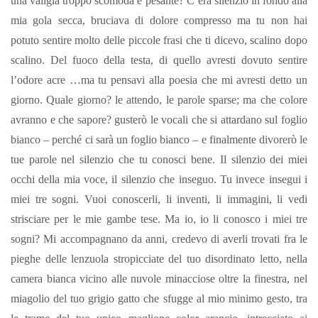
una valigia troppo scomoda e pesante? C’era silenzio in fondo alla
mia gola secca, bruciava di dolore compresso ma tu non hai
potuto sentire molto delle piccole frasi che ti dicevo, scalino dopo
scalino. Del fuoco della testa, di quello avresti dovuto sentire
l’odore acre …ma tu pensavi alla poesia che mi avresti detto un
giorno. Quale giorno? le attendo, le parole sparse; ma che colore
avranno e che sapore? gusterò le vocali che si attardano sul foglio
bianco – perché ci sarà un foglio bianco – e finalmente divorerò le
tue parole nel silenzio che tu conosci bene. Il silenzio dei miei
occhi della mia voce, il silenzio che inseguo. Tu invece insegui i
miei tre sogni. Vuoi conoscerli, li inventi, li immagini, li vedi
strisciare per le mie gambe tese. Ma io, io li conosco i miei tre
sogni? Mi accompagnano da anni, credevo di averli trovati fra le
pieghe delle lenzuola stropicciate del tuo disordinato letto, nella
camera bianca vicino alle nuvole minacciose oltre la finestra, nel
miagolio del tuo grigio gatto che sfugge al mio minimo gesto, tra