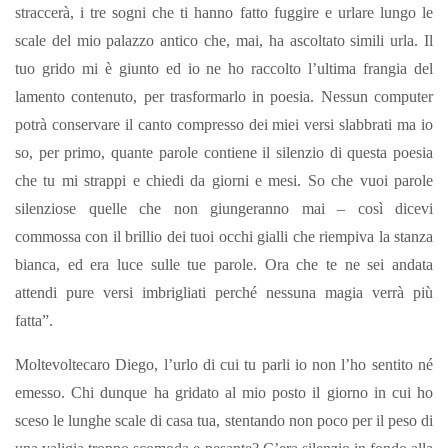
straccerà, i tre sogni che ti hanno fatto fuggire e urlare lungo le
scale del mio palazzo antico che, mai, ha ascoltato simili urla. Il
tuo grido mi è giunto ed io ne ho raccolto l’ultima frangia del
lamento contenuto, per trasformarlo in poesia. Nessun computer
potrà conservare il canto compresso dei miei versi slabbrati ma io
so, per primo, quante parole contiene il silenzio di questa poesia
che tu mi strappi e chiedi da giorni e mesi. So che vuoi parole
silenziose quelle che non giungeranno mai – così dicevi
commossa con il brillio dei tuoi occhi gialli che riempiva la stanza
bianca, ed era luce sulle tue parole. Ora che te ne sei andata
attendi pure versi imbrigliati perché nessuna magia verrà più
fatta”.
Moltevoltecaro Diego, l’urlo di cui tu parli io non l’ho sentito né
emesso. Chi dunque ha gridato al mio posto il giorno in cui ho
sceso le lunghe scale di casa tua, stentando non poco per il peso di