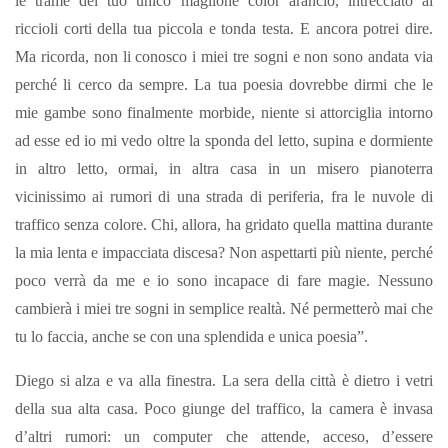
le trame del tuo unico maglione color arancio, intrecciato ai
riccioli corti della tua piccola e tonda testa. E ancora potrei dire.
Ma ricorda, non li conosco i miei tre sogni e non sono andata via
perché li cerco da sempre. La tua poesia dovrebbe dirmi che le
mie gambe sono finalmente morbide, niente si attorciglia intorno
ad esse ed io mi vedo oltre la sponda del letto, supina e dormiente
in altro letto, ormai, in altra casa in un misero pianoterra
vicinissimo ai rumori di una strada di periferia, fra le nuvole di
traffico senza colore. Chi, allora, ha gridato quella mattina durante
la mia lenta e impacciata discesa? Non aspettarti più niente, perché
poco verrà da me e io sono incapace di fare magie. Nessuno
cambierà i miei tre sogni in semplice realtà. Né permetterò mai che
tu lo faccia, anche se con una splendida e unica poesia”.
Diego si alza e va alla finestra. La sera della città è dietro i vetri
della sua alta casa. Poco giunge del traffico, la camera è invasa
d’altri rumori: un computer che attende, acceso, d’essere