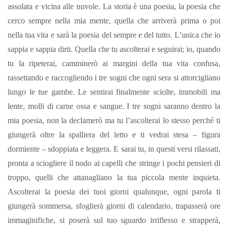
assolata e vicina alle nuvole. La storia è una poesia, la poesia che
cerco sempre nella mia mente, quella che arriverà prima o poi
nella tua vita e sarà la poesia del sempre e del tutto. L’unica che io
sappia e sappia dirti. Quella che tu ascolterai e seguirai; io, quando
tu la ripeterai, camminerò ai margini della tua vita confusa,
rassettando e raccogliendo i tre sogni che ogni sera si attorcigliano
lungo le tue gambe. Le sentirai finalmente sciolte, immobili ma
lente, molli di carne ossa e sangue. I tre sogni saranno dentro la
mia poesia, non la declamerò ma tu l’ascolterai lo stesso perché ti
giungerà oltre la spalliera del letto e ti vedrai stesa – figura
dormiente – sdoppiata e leggera. E sarai tu, in questi versi rilassati,
pronta a sciogliere il nodo ai capelli che stringe i pochi pensieri di
troppo, quelli che attanagliano la tua piccola mente inquieta.
Ascolterai la poesia dei tuoi giorni qualunque, ogni parola ti
giungerà sommersa, sfoglierà giorni di calendario, trapasserà ore
immaginifiche, si poserà sul tuo sguardo irriflesso e strapperà,