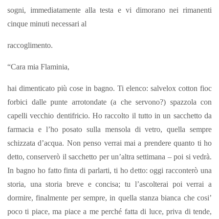
sogni, immediatamente alla testa e vi dimorano nei rimanenti
cinque minuti necessari al
raccoglimento.
“Cara mia Flaminia,
hai dimenticato più cose in bagno. Ti elenco: salvelox cotton fioc
forbici dalle punte arrotondate (a che servono?) spazzola con
capelli vecchio dentifricio. Ho raccolto il tutto in un sacchetto da
farmacia e l’ho posato sulla mensola di vetro, quella sempre
schizzata d’acqua. Non penso verrai mai a prendere quanto ti ho
detto, conserverò il sacchetto per un’altra settimana – poi si vedrà.
In bagno ho fatto finta di parlarti, ti ho detto: oggi racconterò una
storia, una storia breve e concisa; tu l’ascolterai poi verrai a
dormire, finalmente per sempre, in quella stanza bianca che cosi’
poco ti piace, ma piace a me perché fatta di luce, priva di tende,