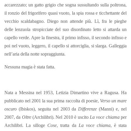
accarezzato; un gatto grigio che sogna sussultando sulla poltrona,
il ronzio del frigorifero quasi vuoto, la spia rossa e ticchettante del
vecchio scaldabagno. Diego non attende più. Lì, fra le pieghe
delle lenzuola stropicciate del suo disordinato letto si attarda un
capello verde. Apre la finestra, il primo infisso, il secondo infisso e
poi nel vuoto, leggero, il capello si attorciglia, si slarga. Galleggia
nell’aria della notte sopraggiunta.
Nessuna magia è stata fatta.
Nata a Messina nel 1953, Letizia Dimartino vive a Ragusa. Ha
pubblicato nel 2001 la sua prima raccolta di poesie,
Verso un mare
oscuro
(Ibiskos), seguita nel 2003 da
Differenze
(Manni) e, nel
2007, da
Oltre
(Archilibri). Nel 2010 è uscito
La voce chiama
per
Archilibri. La silloge
Cose
, tratta da
La voce chiama
, è stata