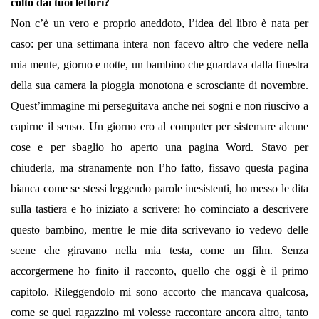
colto dai tuoi lettori?
Non c’è un vero e proprio aneddoto, l’idea del libro è nata per
caso: per una settimana intera non facevo altro che vedere nella
mia mente, giorno e notte, un bambino che guardava dalla finestra
della sua camera la pioggia monotona e scrosciante di novembre.
Quest’immagine mi perseguitava anche nei sogni e non riuscivo a
capirne il senso. Un giorno ero al computer per sistemare alcune
cose e per sbaglio ho aperto una pagina Word. Stavo per
chiuderla, ma stranamente non l’ho fatto, fissavo questa pagina
bianca come se stessi leggendo parole inesistenti, ho messo le dita
sulla tastiera e ho iniziato a scrivere: ho cominciato a descrivere
questo bambino, mentre le mie dita scrivevano io vedevo delle
scene che giravano nella mia testa, come un film. Senza
accorgermene ho finito il racconto, quello che oggi è il primo
capitolo. Rileggendolo mi sono accorto che mancava qualcosa,
come se quel ragazzino mi volesse raccontare ancora altro, tanto