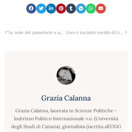
“Le note del pianoforte e quelle del cuore”, Bollani sul palco di Milo per la onlus catanese vEyes
L’ora è tua (otto inediti di Livio Cortese)
Grazia Calanna
Grazia Calanna, laureata in Scienze Politiche –
Indirizzo Politico Internazionale v.o. (Università
degli Studi di Catania), giornalista (iscritta all’ODG