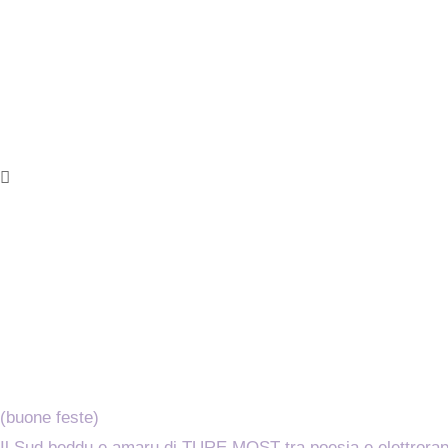
(buone feste)
Il Sud beddu e amaru di TURE MOST tra poesia e elettrora