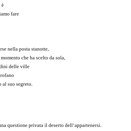
 è
biamo fare
se nella posta stanotte,
n momento che ha scelto da sola,
ini delle ville
garofano
 al suo segreto.
una questione privata il deserto dell’appartenersi.