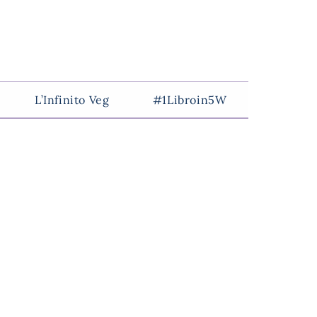
L’Infinito Veg
#1Libroin5W