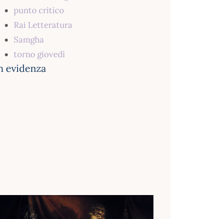
punto critico
Rai Letteratura
Samgha
torno giovedì
n evidenza