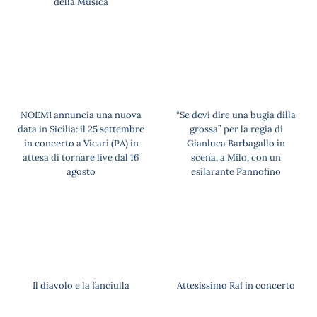
della Musica
NOEMI annuncia una nuova
“Se devi dire una bugia dilla
data in Sicilia: il 25 settembre
grossa” per la regia di
in concerto a Vicari (PA) in
Gianluca Barbagallo in
attesa di tornare live dal 16
scena, a Milo, con un
agosto
esilarante Pannofino
Il diavolo e la fanciulla
Attesissimo Raf in concerto
in Sicilia a 25 anni dall’uscita
di “Infinito”