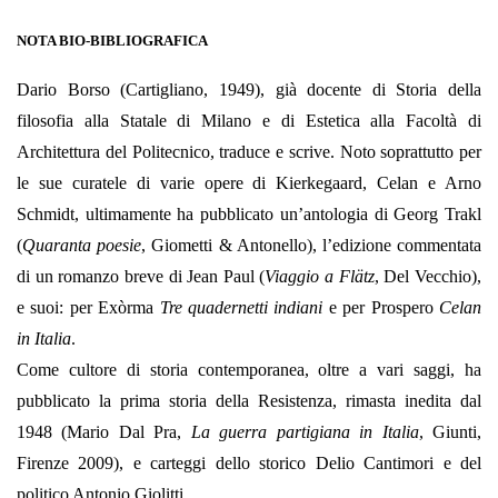
NOTA BIO-BIBLIOGRAFICA
Dario Borso (Cartigliano, 1949), già docente di Storia della
filosofia alla Statale di Milano e di Estetica alla Facoltà di
Architettura del Politecnico, traduce e scrive. Noto soprattutto per
le sue curatele di varie opere di Kierkegaard, Celan e Arno
Schmidt, ultimamente ha pubblicato un’antologia di Georg Trakl
(
Quaranta poesie
, Giometti & Antonello), l’edizione commentata
di un romanzo breve di Jean Paul (
Viaggio a Flätz
, Del Vecchio),
e suoi: per Exòrma
Tre quadernetti indiani
e per Prospero
Celan
in Italia
.
Come cultore di storia contemporanea, oltre a vari saggi, ha
pubblicato la prima storia della Resistenza, rimasta inedita dal
1948 (Mario Dal Pra,
La guerra partigiana in Italia
, Giunti,
Firenze 2009), e carteggi dello storico Delio Cantimori e del
politico Antonio Giolitti.