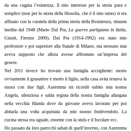
da una cugina l’esistenza. Il mio interesse per la storia pura e
semplice (non per la storia della filosofia, che è il mio ramo) si era
affinato con la curatela della prima storia della Resistenza, rimasta
inedita dal 1948 (Mario Dal Pra,
La guerra partigiana in Italia
,
Giunti, Firenze 2009). Dal Pra (1914-1992) era stato mio
professore e poi superiore alla Statale di Milano, ma nessuno mai
aveva supposto che allora avesse affrontato un’impresa del
genere.
Nel 2011 invece ho trovato una famiglia accogliente: morto
ovviamente il granatiere e morto il figlio, nella casa avita restava la
nuora con due figli. Auremma mi ricordò subito mia nonna
Angela, silenziosa e salda regista della nostra famiglia allargata
nella vecchia filanda dove da giovane aveva lavorato per poi
abitarla una volta acquistata da mio nonno fruttivendolo. La
cucina stessa era uguale, enorme con la stufa e il focolare ecc.
Ho passato da loro parecchi sabati di quell’inverno, con Auremma