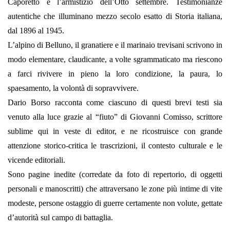
Caporetto e l’armistizio dell’Otto settembre. Testimonianze
autentiche che illuminano mezzo secolo esatto di Storia italiana,
dal 1896 al 1945.
L’alpino di Belluno, il granatiere e il marinaio trevisani scrivono in
modo elementare, claudicante, a volte sgrammaticato ma riescono
a farci rivivere in pieno la loro condizione, la paura, lo
spaesamento, la volontà di sopravvivere.
Dario Borso racconta come ciascuno di questi brevi testi sia
venuto alla luce grazie al “fiuto” di Giovanni Comisso, scrittore
sublime qui in veste di editor, e ne ricostruisce con grande
attenzione storico-critica le trascrizioni, il contesto culturale e le
vicende editoriali.
Sono pagine inedite (corredate da foto di repertorio, di oggetti
personali e manoscritti) che attraversano le zone più intime di vite
modeste, persone ostaggio di guerre certamente non volute, gettate
d’autorità sul campo di battaglia.