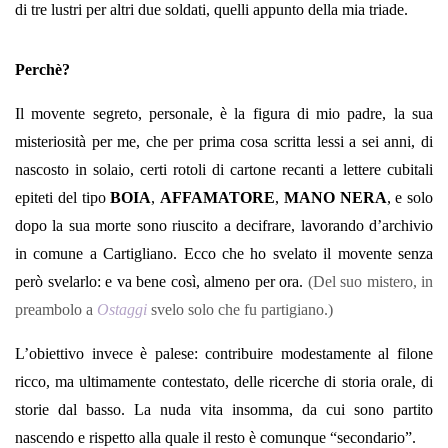
di tre lustri per altri due soldati, quelli appunto della mia triade.
Perchè?
Il movente segreto, personale, è la figura di mio padre, la sua
misteriosità per me, che per prima cosa scritta lessi a sei anni, di
nascosto in solaio, certi rotoli di cartone recanti a lettere cubitali
epiteti del tipo
BOIA
,
AFFAMATORE
,
MANO NERA
, e solo
dopo la sua morte sono riuscito a decifrare, lavorando d’archivio
in comune a Cartigliano. Ecco che ho svelato il movente senza
però svelarlo: e va bene così, almeno per ora.
(Del suo mistero, in
preambolo a
Ostaggi
svelo solo che fu partigiano.)
L’obiettivo invece è palese: contribuire modestamente al filone
ricco, ma ultimamente contestato, delle ricerche di storia orale, di
storie dal basso. La nuda vita insomma, da cui sono partito
nascendo e rispetto alla quale il resto è comunque “secondario”.