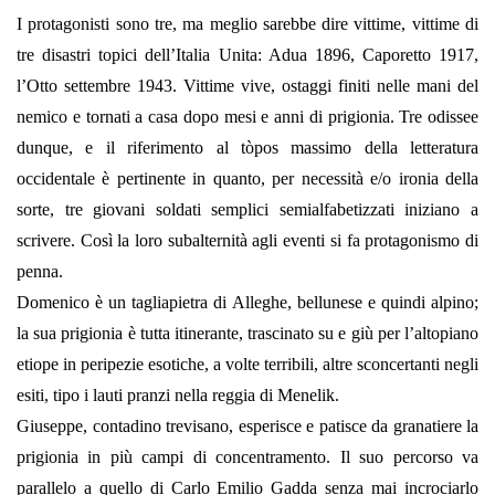
I protagonisti sono tre, ma meglio sarebbe dire vittime, vittime di
tre disastri topici dell’Italia Unita: Adua 1896, Caporetto 1917,
l’Otto settembre 1943. Vittime vive, ostaggi finiti nelle mani del
nemico e tornati a casa dopo mesi e anni di prigionia. Tre odissee
dunque, e il riferimento al tòpos massimo della letteratura
occidentale è pertinente in quanto, per necessità e/o ironia della
sorte, tre giovani soldati semplici semialfabetizzati iniziano a
scrivere. Così la loro subalternità agli eventi si fa protagonismo di
penna.
Domenico è un tagliapietra di Alleghe, bellunese e quindi alpino;
la sua prigionia è tutta itinerante, trascinato su e giù per l’altopiano
etiope in peripezie esotiche, a volte terribili, altre sconcertanti negli
esiti, tipo i lauti pranzi nella reggia di Menelik.
Giuseppe, contadino trevisano, esperisce e patisce da granatiere la
prigionia in più campi di concentramento. Il suo percorso va
parallelo a quello di Carlo Emilio Gadda senza mai incrociarlo