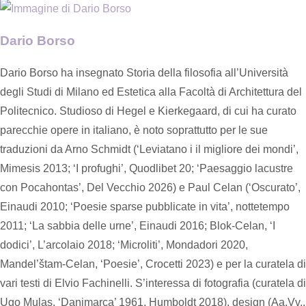
Dario Borso
Dario Borso ha insegnato Storia della filosofia all’Università
degli Studi di Milano ed Estetica alla Facoltà di Architettura del
Politecnico. Studioso di Hegel e Kierkegaard, di cui ha curato
parecchie opere in italiano, è noto soprattutto per le sue
traduzioni da Arno Schmidt (‘Leviatano i il migliore dei mondi’,
Mimesis 2013; ‘I profughi’, Quodlibet 20; ‘Paesaggio lacustre
con Pocahontas’, Del Vecchio 2026) e Paul Celan (‘Oscurato’,
Einaudi 2010; ‘Poesie sparse pubblicate in vita’, nottetempo
2011; ‘La sabbia delle urne’, Einaudi 2016; Blok-Celan, ‘I
dodici’, L’arcolaio 2018; ‘Microliti’, Mondadori 2020,
Mandel’štam-Celan, ‘Poesie’, Crocetti 2023) e per la curatela di
vari testi di Elvio Fachinelli. S’interessa di fotografia (curatela di
Ugo Mulas, ‘Danimarca’ 1961, Humboldt 2018), design (Aa.Vv.,