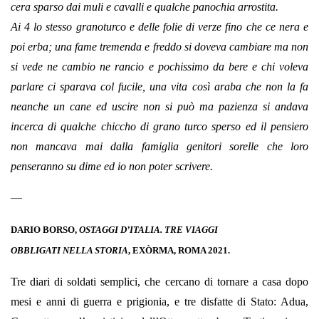
cera sparso dai muli e cavalli e qualche panochia arrostita.
Ai 4 lo stesso granoturco e delle folie di verze fino che ce nera e
poi erba; una fame tremenda e freddo si doveva cambiare ma non
si vede ne cambio ne rancio e pochissimo da bere e chi voleva
parlare ci sparava col fucile, una vita così araba che non la fa
neanche un cane ed uscire non si può ma pazienza si andava
incerca di qualche chiccho di grano turco sperso ed il pensiero
non mancava mai dalla famiglia genitori sorelle che loro
penseranno su dime ed io non poter scrivere.
—
DARIO BORSO,
OSTAGGI D’ITALIA. TRE VIAGGI
OBBLIGATI NELLA STORIA
, EXÒRMA, ROMA 2021.
Tre diari di soldati semplici, che cercano di tornare a casa dopo
mesi e anni di guerra e prigionia, e tre disfatte di Stato: Adua,