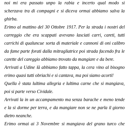
noi mi era passato unpo la rabia e incerto qual modo si
scherzava tra di compagni e si diceva ormai abbiamo salva la
ghirba.
Erimo al mattino del 30 Ottobre 1917. Per la strada i nostri del
carreggio che era scappati avevano lasciati carri, careti, tutti
carrichi di qualuncue sorta di materiale e cannoni di oni calibro
da fame parte forati dalla mitragliatrice poi strada facendo fra le
carette del careggio abbiamo trovato da mangiare e da bere.
Arrivati a Udine là abbiamo fatto tappa, la cera vino al bisogno
erimo quasi tutti obriachi e si cantava, ma poi siamo acorti!
Quella è stata lultima allegria e lultima carne che si mangiava,
poi si parte verso Cividale.
Arrivati la in un accampamento ma senza barache e meno tende
e la si dorme per terra, e da mangiare non se ne parla il giorno
dietro neanche.
Erimo ormai ai 3 Novembre si mangiava del grano turco che